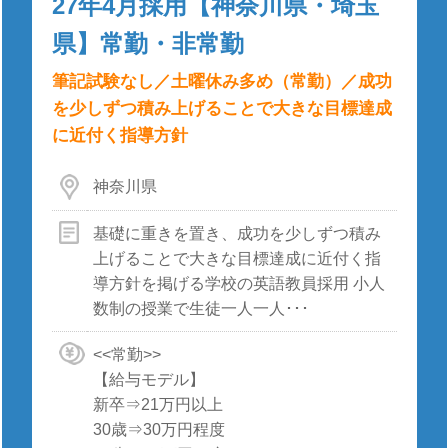
27年4月採用【神奈川県・埼玉
県】常勤・非常勤
筆記試験なし／土曜休み多め（常勤）／成功
を少しずつ積み上げることで大きな目標達成
に近付く指導方針
神奈川県
基礎に重きを置き、成功を少しずつ積み
上げることで大きな目標達成に近付く指
導方針を掲げる学校の英語教員採用 小人
数制の授業で生徒一人一人･･･
<<常勤>>
【給与モデル】
新卒⇒21万円以上
30歳⇒30万円程度