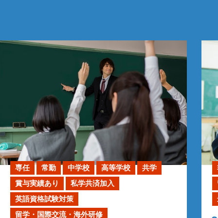
専任
常勤
中学校
高等学校
共学
賞与実績あり
私学共済加入
英語資格試験対策
留学・国際交流・海外研修