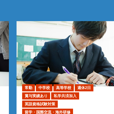
常勤
中学校
高等学校
週休2日
賞与実績あり
私学共済加入
英語資格試験対策
留学・国際交流・海外研修