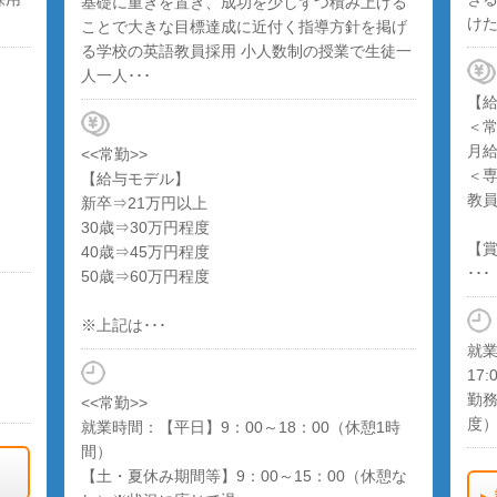
基礎に重きを置き、成功を少しずつ積み上げる
けた
ことで大きな目標達成に近付く指導方針を掲げ
る学校の英語教員採用 小人数制の授業で生徒一
人一人･･･
【
＜
月給
<<常勤>>
＜
【給与モデル】
教
新卒⇒21万円以上
30歳⇒30万円程度
【
40歳⇒45万円程度
･･･
50歳⇒60万円程度
※上記は･･･
就業
17:
勤務
<<常勤>>
度
就業時間：【平日】9：00～18：00（休憩1時
間）
【土・夏休み期間等】9：00～15：00（休憩な