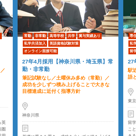
り
常勤
非常勤
高等学校
共学
賞与実績あり
専
私学共済加入
英語資格試験対策
私
オンライン面接可能
留
27年4月採用【神奈川県・埼玉県】常
2
勤・非常勤
）／
駅
語
筆記試験なし／土曜休み多め（常勤）／
成功を少しずつ積み上げることで大きな
目標達成に近付く指導方針
東
神奈川県
る英
留
語圏
こ
採用
き