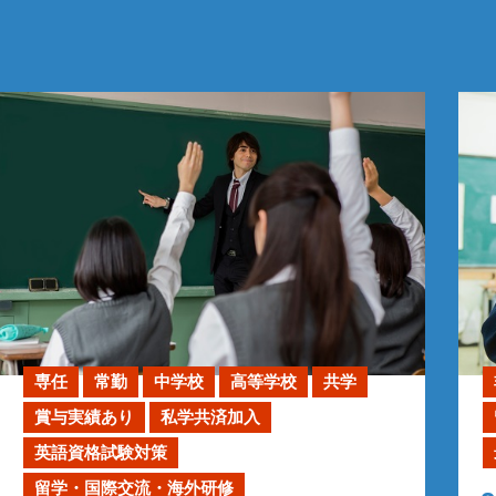
専任
常勤
中学校
高等学校
共学
賞与実績あり
私学共済加入
英語資格試験対策
留学・国際交流・海外研修