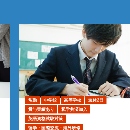
常勤
中学校
高等学校
週休2日
賞与実績あり
私学共済加入
英語資格試験対策
留学・国際交流・海外研修