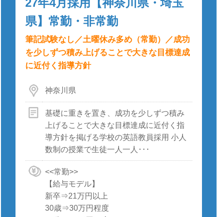
27年4月採用【神奈川県・埼玉
県】常勤・非常勤
筆記試験なし／土曜休み多め（常勤）／成功
を少しずつ積み上げることで大きな目標達成
に近付く指導方針
神奈川県
基礎に重きを置き、成功を少しずつ積み
上げることで大きな目標達成に近付く指
導方針を掲げる学校の英語教員採用 小人
数制の授業で生徒一人一人･･･
<<常勤>>
【給与モデル】
新卒⇒21万円以上
30歳⇒30万円程度