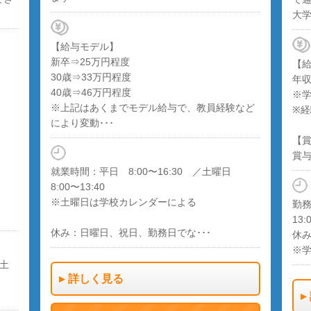
大学
【給与モデル】
新卒⇒25万円程度
【
30歳⇒33万円程度
年収
40歳⇒46万円程度
※
※上記はあくまでモデル給与で、教員経験など
※
により変動･･･
【
賞与
就業時間：平日 8:00〜16:30 ／土曜日
8:00〜13:40
※土曜日は学校カレンダーによる
勤務
13:
休み：日曜日、祝日、勤務日でな･･･
休み
※
 ／土
詳しく見る