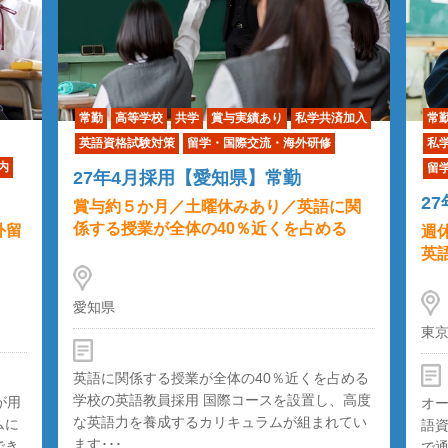
常勤
高等学校
共学
賞与実績あり
私学共済加入
常
英語資格試験対策
留学・国際交流・海外研修
私
内
留
27年4月採用【愛知県】常勤
2
賞与約５か月／土曜休みあり／英語に関
係する授業が全体の40％近くを占める
外留
週
英
愛知県
東
英語に関係する授業が全体の40％近くを占める
学校の英語教員採用 国際コースを設置し、高度
が用
オ
な英語力を養成するカリキュラムが組まれてい
ムに
語
ます･･･
でき
で