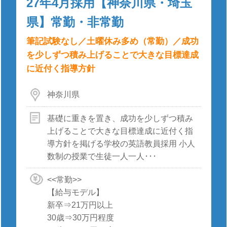
27年4月採用【神奈川県・埼玉
県】常勤・非常勤
筆記試験なし／土曜休み多め（常勤）／成功
を少しずつ積み上げることで大きな目標達成
に近付く指導方針
神奈川県
基礎に重きを置き、成功を少しずつ積み
上げることで大きな目標達成に近付く指
導方針を掲げる学校の英語教員採用 小人
数制の授業で生徒一人一人･･･
<<常勤>>
【給与モデル】
新卒⇒21万円以上
30歳⇒30万円程度