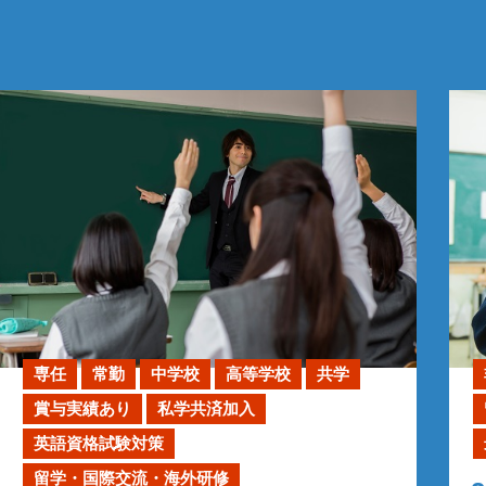
専任
常勤
中学校
高等学校
共学
賞与実績あり
私学共済加入
英語資格試験対策
留学・国際交流・海外研修