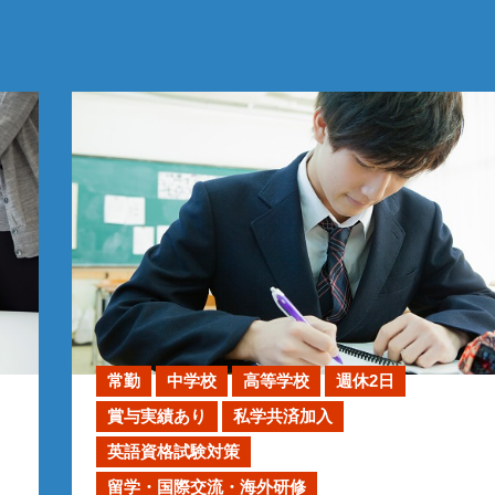
常勤
中学校
高等学校
週休2日
賞与実績あり
私学共済加入
英語資格試験対策
留学・国際交流・海外研修