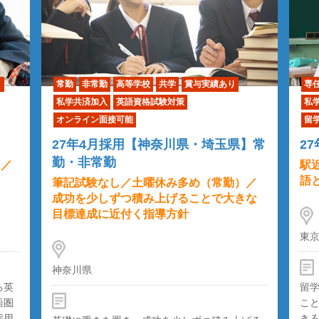
り
常勤
非常勤
高等学校
共学
賞与実績あり
専
私学共済加入
英語資格試験対策
私
オンライン面接可能
留
27年4月採用【神奈川県・埼玉県】常
2
勤・非常勤
）／
駅
語
筆記試験なし／土曜休み多め（常勤）／
成功を少しずつ積み上げることで大きな
目標達成に近付く指導方針
東
神奈川県
る英
留
語圏
こ
採用
き