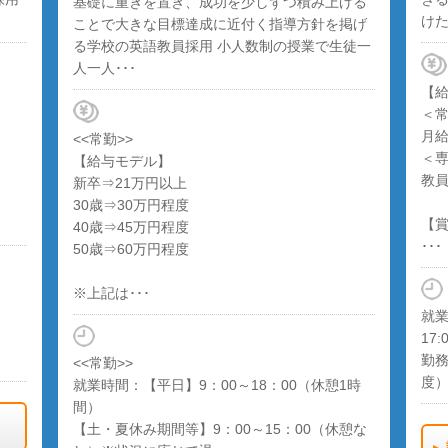
基礎に重きを置き、成功を少しずつ積み上げる
けた
ことで大きな目標達成に近付く指導方針を掲げ
る学校の英語教員採用 小人数制の授業で生徒一
人一人･･･
【
＜
月給
<<常勤>>
＜
【給与モデル】
教
新卒⇒21万円以上
30歳⇒30万円程度
【
40歳⇒45万円程度
･･･
50歳⇒60万円程度
※上記は･･･
就業
17:
勤務
<<常勤>>
度
就業時間：【平日】9：00～18：00（休憩1時
間）
【土・夏休み期間等】9：00～15：00（休憩な