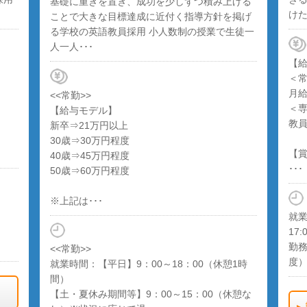
基礎に重きを置き、成功を少しずつ積み上げる
けた
ことで大きな目標達成に近付く指導方針を掲げ
る学校の英語教員採用 小人数制の授業で生徒一
人一人･･･
【
＜
月給
<<常勤>>
＜
【給与モデル】
教
新卒⇒21万円以上
30歳⇒30万円程度
【
40歳⇒45万円程度
･･･
50歳⇒60万円程度
※上記は･･･
就業
17:
勤務
<<常勤>>
度
就業時間：【平日】9：00～18：00（休憩1時
間）
【土・夏休み期間等】9：00～15：00（休憩な