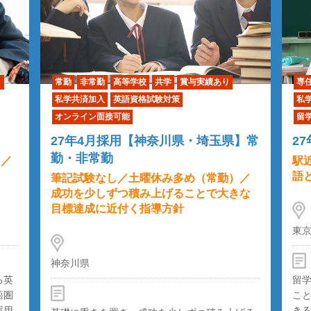
り
常勤
非常勤
高等学校
共学
賞与実績あり
専
私学共済加入
英語資格試験対策
私
オンライン面接可能
留
27年4月採用【神奈川県・埼玉県】常
2
勤・非常勤
）／
駅
語
筆記試験なし／土曜休み多め（常勤）／
成功を少しずつ積み上げることで大きな
目標達成に近付く指導方針
東
神奈川県
る英
留
語圏
こ
採用
き