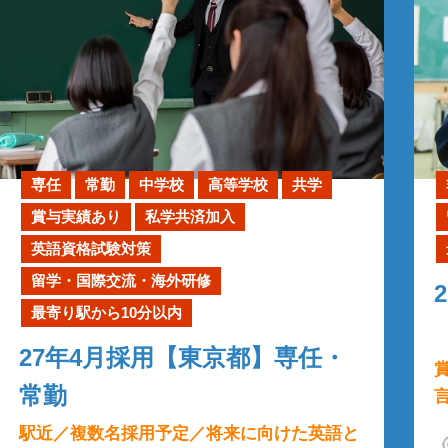
専任
常勤
中学校
高等学校
共学
賞与実績あり
私学共済加入
英語資格試験対策
留学・国際交流・海外研修
最寄り駅から10分以内
27年4月採用【東京都】専任・
常勤
駅近／複数名採用予定／将来に向けた英語と