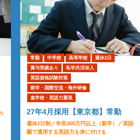
常勤
中学校
高等学校
週休2日
賞与実績あり
私学共済加入
英語資格試験対策
留学・国際交流・海外研修
進学校・英語力重視
27年4月採用【東京都】常勤
の
週休2日制／年収400万円以上（新卒）／英語
圏で通用する英語力を身に付ける