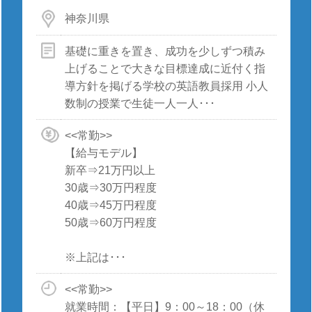
神奈川県
基礎に重きを置き、成功を少しずつ積み
上げることで大きな目標達成に近付く指
導方針を掲げる学校の英語教員採用 小人
数制の授業で生徒一人一人･･･
<<常勤>>
【給与モデル】
新卒⇒21万円以上
30歳⇒30万円程度
40歳⇒45万円程度
50歳⇒60万円程度
※上記は･･･
<<常勤>>
就業時間：【平日】9：00～18：00（休