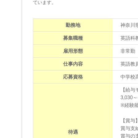
ています。
勤務地
神奈川
募集職種
英語科
雇用形態
非常勤
仕事内容
英語教
応募資格
中学校
【給与
3,030
※経験
【賞与
賞与支
待遇
賞与の