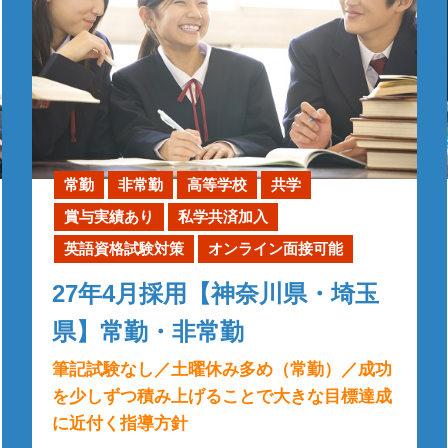
常勤
非常勤
高等学校
共学
賞与実績あり
私学共済加入
英語資格試験対策
オンライン面接可能
27年4月採用【神奈川県・埼玉
県】常勤・非常勤
筆記試験なし／土曜休み多め（常勤）／成功
を少しずつ積み上げることで大きな目標達成
に近付く指導方針