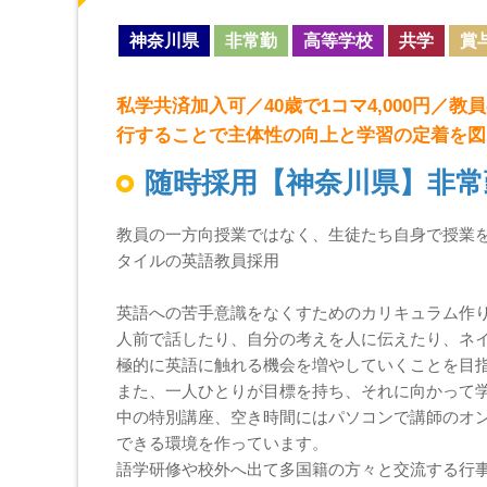
神奈川県
非常勤
高等学校
共学
賞
私学共済加入可／40歳で1コマ4,000円
行することで主体性の向上と学習の定着を図
随時採用【神奈川県】非常
教員の一方向授業ではなく、生徒たち自身で授業
タイルの英語教員採用
英語への苦手意識をなくすためのカリキュラム作
人前で話したり、自分の考えを人に伝えたり、ネ
極的に英語に触れる機会を増やしていくことを目
また、一人ひとりが目標を持ち、それに向かって
中の特別講座、空き時間にはパソコンで講師のオ
できる環境を作っています。
語学研修や校外へ出て多国籍の方々と交流する行