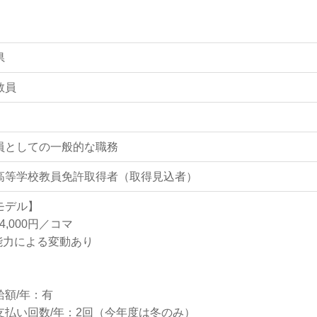
県
教員
員としての一般的な職務
高等学校教員免許取得者（取得見込者）
モデル】
～4,000円／コマ
能力による変動あり
】
給額/年：有
支払い回数/年：2回（今年度は冬のみ）