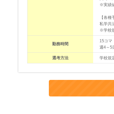
※実績
【各種
私学共
※学校
15コマ
勤務時間
週4～5
選考方法
学校規