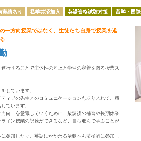
与実績あり
私学共済加入
英語資格試験対策
留学・国際
／教員の一方向授業ではなく、生徒たち自身で授業を進
る
勤
を進行することで主体性の向上と学習の定着を図る授業ス
りをしています。
イティブの先生とのコミュニケーションも取り入れて、積
指しています。
学力向上を意識していくために、放課後の補習や長期休業
ンライン授業の視聴ができるなど、自ら進んで学ぶことが
事に参加したり、英語にかかわる活動へも積極的に参加し