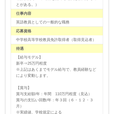
とがある。）
仕事内容
英語教員としての一般的な職務
応募資格
中学校高等学校教員免許取得者（取得見込者）
待遇
【給与モデル】
新卒⇒25万円程度
※上記はあくまでモデル給与で、教員経験など
により変動します。
【賞与】
賞与支給額/年：年間 110万円程度（見込）
賞与の支払い回数/年：年３回（６・１２・３
月）
※実績値、学校規定による