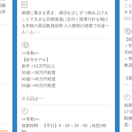
語圏
こ
採用
き
基礎に重きを置き、成功を少しずつ積み上げる
けた
ことで大きな目標達成に近付く指導方針を掲げ
る学校の英語教員採用 小人数制の授業で生徒一
人一人･･･
【
＜
月給
<<常勤>>
＜
【給与モデル】
教
新卒⇒21万円以上
30歳⇒30万円程度
【
40歳⇒45万円程度
･･･
50歳⇒60万円程度
※上記は･･･
就業
17:
勤務
<<常勤>>
度
就業時間：【平日】9：00～18：00（休憩1時
間）