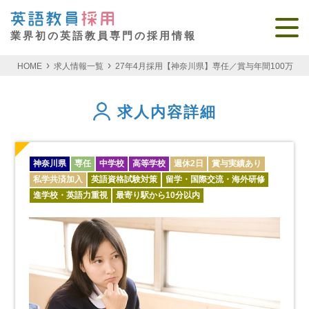
業界初の英語教員専門の採用情報
HOME
求人情報一覧
27年4月採用【神奈川県】専任／賞与年間100万
求人内容詳細
神奈川県
専任
中学校
高等学校
週休2日
賞与実績あり
私学共済加入
英語資格試験対策
留学・国際交流・海外研修
進学校・英語力重視
最寄り駅から10分以内