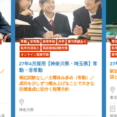
り
常勤
非常勤
高等学校
共学
賞与実績あり
専
私学共済加入
英語資格試験対策
私
オンライン面接可能
留
27年4月採用【神奈川県・埼玉県】常
2
勤・非常勤
）／
駅
語
筆記試験なし／土曜休み多め（常勤）／
成功を少しずつ積み上げることで大きな
目標達成に近付く指導方針
東
神奈川県
る英
留