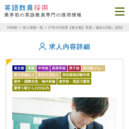
業界初の英語教員専門の採用情報
HOME
求人情報一覧
27年4月採用【東京都】常勤／週休2日制／原則
求人内容詳細
東京都
常勤
中学校
高等学校
男子校
部活動少ない
賞与実績あり
私学共済加入
英語資格試験対策
留学・国際交流・海外研修
進学校・英語力重視
最寄り駅から10分以内