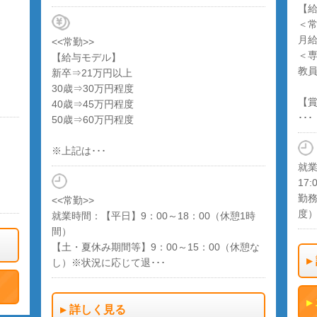
【
＜
月給
<<常勤>>
＜
【給与モデル】
教
新卒⇒21万円以上
30歳⇒30万円程度
【
40歳⇒45万円程度
･･･
50歳⇒60万円程度
※上記は･･･
就業
17:
勤務
<<常勤>>
度
就業時間：【平日】9：00～18：00（休憩1時
間）
【土・夏休み期間等】9：00～15：00（休憩な
し）※状況に応じて退･･･
詳しく見る