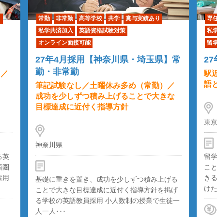
り
常勤
非常勤
高等学校
共学
賞与実績あり
専
私学共済加入
英語資格試験対策
私
オンライン面接可能
留
27年4月採用【神奈川県・埼玉県】常
2
勤・非常勤
）／
駅
語
筆記試験なし／土曜休み多め（常勤）／
成功を少しずつ積み上げることで大きな
目標達成に近付く指導方針
東
神奈川県
る英
留
語圏
こ
採用
き
基礎に重きを置き、成功を少しずつ積み上げる
けた
ことで大きな目標達成に近付く指導方針を掲げ
る学校の英語教員採用 小人数制の授業で生徒一
人一人･･･