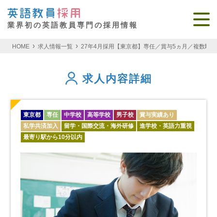
業界初の英語教員専門の採用情報
HOME
求人情報一覧
27年4月採用【東京都】専任／賞与5ヵ月／複数
求人内容詳細
東京都
専任
中学校
高等学校
男子校
賞与実績あり
私学共済加入
留学・国際交流・海外研修
進学校・英語力重視
最寄り駅から10分以内