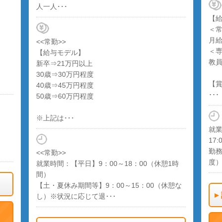
人一人･･･
【
＜
月給
<<常勤>>
＜
【給与モデル】
教
新卒⇒21万円以上
30歳⇒30万円程度
【
40歳⇒45万円程度
･･･
50歳⇒60万円程度
※上記は･･･
就業
17:
勤務
<<常勤>>
度
就業時間：【平日】9：00～18：00（休憩1時
間）
【土・夏休み期間等】9：00～15：00（休憩な
し）※状況に応じて退･･･