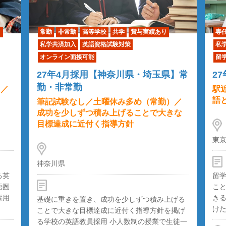
り
常勤
非常勤
高等学校
共学
賞与実績あり
専
私学共済加入
英語資格試験対策
私
オンライン面接可能
留
27年4月採用【神奈川県・埼玉県】常
2
勤・非常勤
）／
駅
語
筆記試験なし／土曜休み多め（常勤）／
成功を少しずつ積み上げることで大きな
目標達成に近付く指導方針
東
神奈川県
る英
留
語圏
こ
採用
き
基礎に重きを置き、成功を少しずつ積み上げる
けた
ことで大きな目標達成に近付く指導方針を掲げ
る学校の英語教員採用 小人数制の授業で生徒一