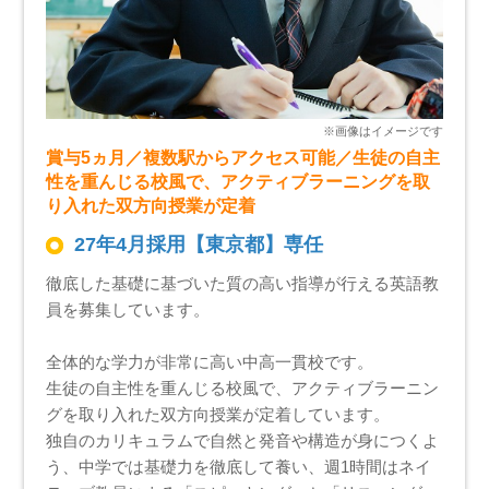
賞与5ヵ月／複数駅からアクセス可能／生徒の自主
性を重んじる校風で、アクティブラーニングを取
り入れた双方向授業が定着
27年4月採用【東京都】専任
徹底した基礎に基づいた質の高い指導が行える英語教
員を募集しています。
全体的な学力が非常に高い中高一貫校です。
生徒の自主性を重んじる校風で、アクティブラーニン
グを取り入れた双方向授業が定着しています。
独自のカリキュラムで自然と発音や構造が身につくよ
う、中学では基礎力を徹底して養い、週1時間はネイ