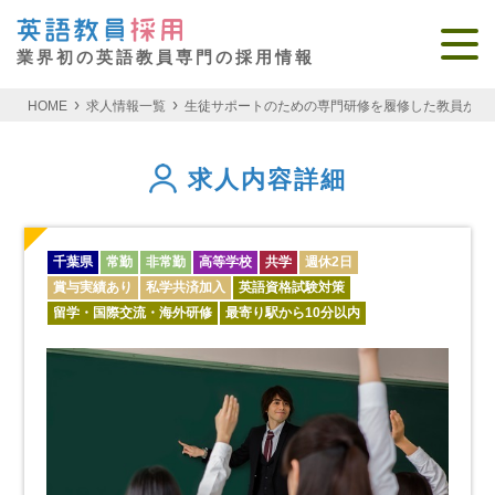
業界初の英語教員専門の採用情報
HOME
求人情報一覧
生徒サポートのための専門研修を履修した教員が多く
求人内容詳細
千葉県
常勤
非常勤
高等学校
共学
週休2日
賞与実績あり
私学共済加入
英語資格試験対策
留学・国際交流・海外研修
最寄り駅から10分以内