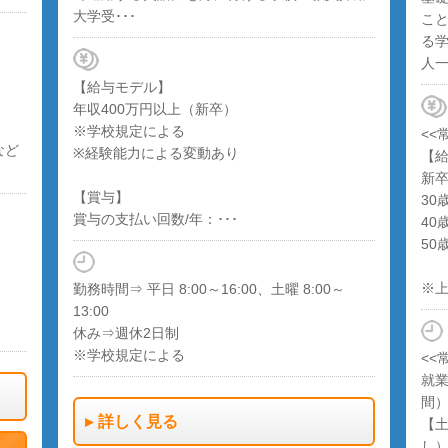
大学受･･･
こ
る
人一
【給与モデル】
年収400万円以上（新卒）
※学校規定による
<<
など
※経験能力による変動あり
【
新卒
【賞与】
30
賞与の支払い回数/年：･･･
40
50
※上
勤務時間⇒ 平日 8:00～16:00、土曜 8:00～
13:00
休み⇒週休2日制
※学校規定による
<<
就業
間
詳しく見る
【土
し）