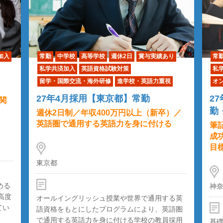
加入
常勤
中学校
高等学校
週休2日
賞与実績あり
常
私学共済加入
英語資格試験対策
私
留学・国際交流・海外研修
進学校・英語力重視
オ
27年4月採用【東京都】常勤
2
関
勤
週休2日制／年収400万円以上（新卒）／
英語圏で通用する英語力を身に付ける
筆
成
目
東京都
める
神
高度
オールイングリッシュ授業や世界で通用する英
てい
語資格をもとにしたプログラムにより、英語圏
で通用する英語力を身に付ける学校の教員採用
基