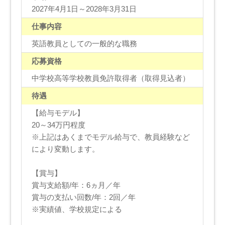
2027年4月1日～2028年3月31日
仕事内容
英語教員としての一般的な職務
応募資格
中学校高等学校教員免許取得者（取得見込者）
待遇
【給与モデル】
20～34万円程度
※上記はあくまでモデル給与で、教員経験など
により変動します。
【賞与】
賞与支給額/年：6ヵ月／年
賞与の支払い回数/年：2回／年
※実績値、学校規定による