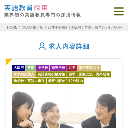
業界初の英語教員専門の採用情報
HOME
求人情報一覧
27年4月採用【大阪府】常勤／賞与6ヵ月／駅か
求人内容詳細
大阪府
常勤
中学校
高等学校
共学
賞与実績あり
私学共済加入
英語資格試験対策
留学・国際交流・海外研修
進学校・英語力重視
最寄り駅から10分以内