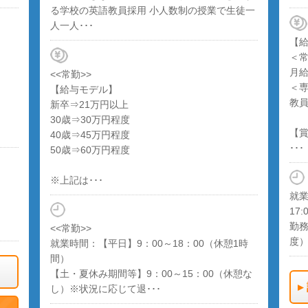
る学校の英語教員採用 小人数制の授業で生徒一
人一人･･･
【
＜
月給
<<常勤>>
＜
【給与モデル】
教
新卒⇒21万円以上
30歳⇒30万円程度
【
40歳⇒45万円程度
･･･
50歳⇒60万円程度
※上記は･･･
就業
17:
勤務
<<常勤>>
度
就業時間：【平日】9：00～18：00（休憩1時
間）
【土・夏休み期間等】9：00～15：00（休憩な
し）※状況に応じて退･･･