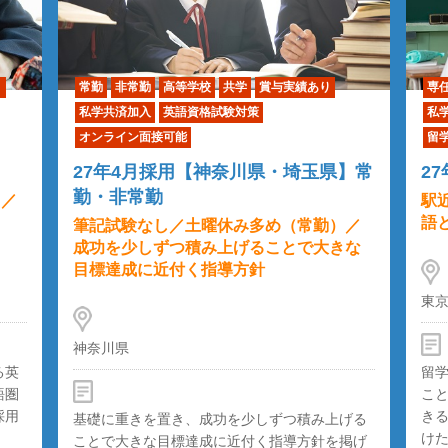
り
常勤
非常勤
高等学校
共学
賞与実績あり
専
私学共済加入
英語資格試験対策
私
オンライン面接可能
留
27年4月採用【神奈川県・埼玉県】常
2
勤・非常勤
）／
駅
語
筆記試験なし／土曜休み多め（常勤）／
成功を少しずつ積み上げることで大きな
目標達成に近付く指導方針
東
神奈川県
る英
留
語圏
こ
採用
き
基礎に重きを置き、成功を少しずつ積み上げる
けた
ことで大きな目標達成に近付く指導方針を掲げ