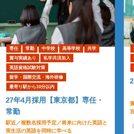
専任
常勤
中学校
高等学校
共学
賞与実績あり
私学共済加入
英語資格試験対策
留学・国際交流・海外研修
最寄り駅から10分以内
27年4月採用【東京都】専任・
常勤
駅近／複数名採用予定／将来に向けた英語と
実生活の英語を同時に学べる