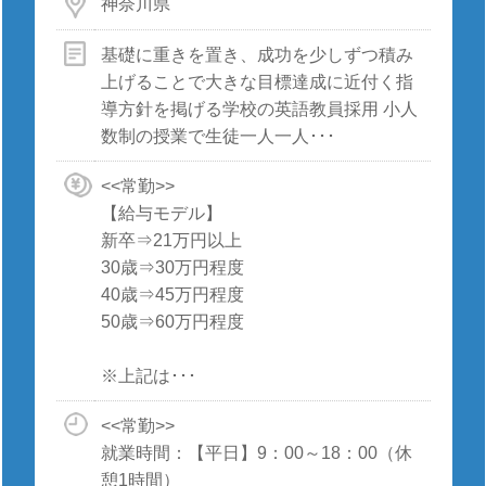
神奈川県
基礎に重きを置き、成功を少しずつ積み
上げることで大きな目標達成に近付く指
導方針を掲げる学校の英語教員採用 小人
数制の授業で生徒一人一人･･･
<<常勤>>
【給与モデル】
新卒⇒21万円以上
30歳⇒30万円程度
40歳⇒45万円程度
50歳⇒60万円程度
※上記は･･･
<<常勤>>
就業時間：【平日】9：00～18：00（休
憩1時間）