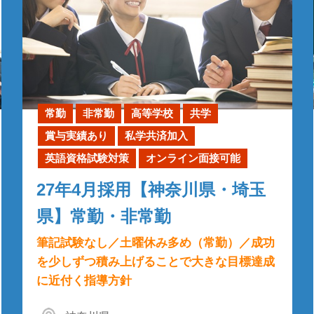
常勤
非常勤
高等学校
共学
賞与実績あり
私学共済加入
英語資格試験対策
オンライン面接可能
27年4月採用【神奈川県・埼玉
県】常勤・非常勤
筆記試験なし／土曜休み多め（常勤）／成功
を少しずつ積み上げることで大きな目標達成
に近付く指導方針