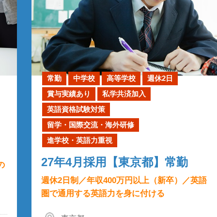
常勤
中学校
高等学校
週休2日
賞与実績あり
私学共済加入
英語資格試験対策
留学・国際交流・海外研修
進学校・英語力重視
27年4月採用【東京都】常勤
の
週休2日制／年収400万円以上（新卒）／英語
圏で通用する英語力を身に付ける