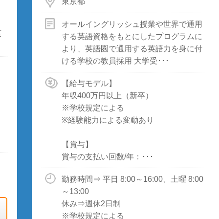
東京都
オールイングリッシュ授業や世界で通用
英
する英語資格をもとにしたプログラムに
より、英語圏で通用する英語力を身に付
ける学校の教員採用 大学受･･･
【給与モデル】
年収400万円以上（新卒）
※学校規定による
※経験能力による変動あり
【賞与】
賞与の支払い回数/年：･･･
勤務時間⇒ 平日 8:00～16:00、土曜 8:00
～13:00
休み⇒週休2日制
※学校規定による