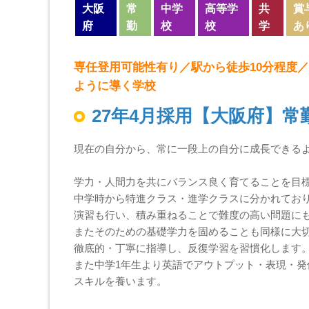
大阪
常
中学
高等学
共
賞
府
勤
校
校
学
あ
専任登用可能性有り／駅から徒歩10分程度
ように導く学校
27年4月採用【大阪府】常
現在の自分から、常に一段上の自分に成長できる
学力・人間力を共にバランス良く育てることを目
中学時から特進クラス・進学クラスに分かれてお
演習も行い、積み重ねることで難度の高い問題に
またそのための基礎学力を固めることも同様に大
徹底的・丁寧に指導し、反復学習を習慣化します
また中学1年生より英語でアウトプット・表現・
スキルを養います。