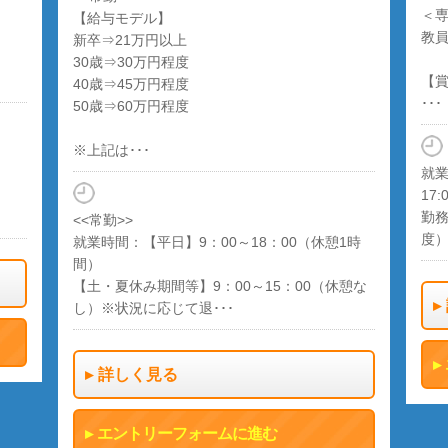
＜
【給与モデル】
教
新卒⇒21万円以上
30歳⇒30万円程度
【
40歳⇒45万円程度
･･･
50歳⇒60万円程度
※上記は･･･
就業
17:
勤務
<<常勤>>
度
就業時間：【平日】9：00～18：00（休憩1時
間）
【土・夏休み期間等】9：00～15：00（休憩な
し）※状況に応じて退･･･
詳しく見る
エントリーフォームに進む