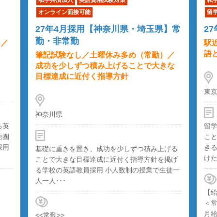
オンライン面接可能
留
27年4月採用【神奈川県・埼玉県】常
2
勤・非常勤
）／
駅
語
筆記試験なし／土曜休み多め（常勤）／
成功を少しずつ積み上げることで大きな
目標達成に近付く指導方針
東
神奈川県
る英
留
語圏
こ
採用
き
基礎に重きを置き、成功を少しずつ積み上げる
けた
ことで大きな目標達成に近付く指導方針を掲げ
る学校の英語教員採用 小人数制の授業で生徒一
人一人･･･
【
＜
月給
<<常勤>>