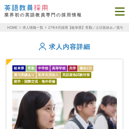
業界初の英語教員専門の採用情報
HOME
求人情報一覧
27年4月採用【岐阜県】常勤／土日祝休み／賞与4
求人内容詳細
岐阜県
常勤
中学校
高等学校
共学
週休2日
賞与実績あり
私学共済加入
英語資格試験対策
留学・国際交流・海外研修