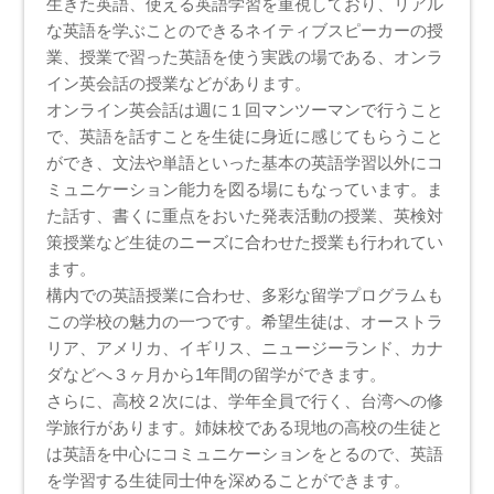
生きた英語、使える英語学習を重視しており、リアル
な英語を学ぶことのできるネイティブスピーカーの授
業、授業で習った英語を使う実践の場である、オンラ
イン英会話の授業などがあります。
オンライン英会話は週に１回マンツーマンで行うこと
で、英語を話すことを生徒に身近に感じてもらうこと
ができ、文法や単語といった基本の英語学習以外にコ
ミュニケーション能力を図る場にもなっています。ま
た話す、書くに重点をおいた発表活動の授業、英検対
策授業など生徒のニーズに合わせた授業も行われてい
ます。
構内での英語授業に合わせ、多彩な留学プログラムも
この学校の魅力の一つです。希望生徒は、オーストラ
リア、アメリカ、イギリス、ニュージーランド、カナ
ダなどへ３ヶ月から1年間の留学ができます。
さらに、高校２次には、学年全員で行く、台湾への修
学旅行があります。姉妹校である現地の高校の生徒と
は英語を中心にコミュニケーションをとるので、英語
を学習する生徒同士仲を深めることができます。