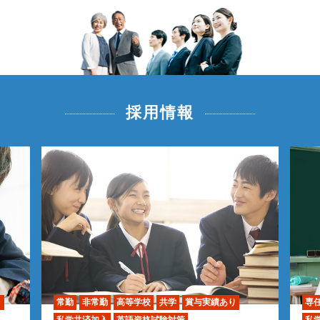
採用情報
り
常勤
非常勤
高等学校
共学
賞与実績あり
専
私学共済加入
英語資格試験対策
私