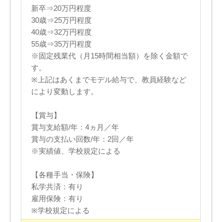
新卒⇒20万円程度
30歳⇒25万円程度
40歳⇒32万円程度
55歳⇒35万円程度
※固定残業代（月15時間相当額）を除く金額で
す。
※上記はあくまでモデル給与で、教員経験など
により変動します。
【賞与】
賞与支給額/年：4ヵ月／年
賞与の支払い回数/年：2回／年
※実績値、学校規定による
【各種手当・保険】
私学共済：有り
雇用保険：有り
※学校規定による