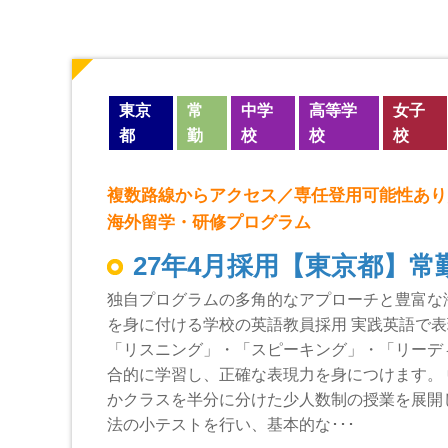
東京
常
中学
高等学
女子
都
勤
校
校
校
複数路線からアクセス／専任登用可能性あり
海外留学・研修プログラム
27年4月採用【東京都】常
独自プログラムの多角的なアプローチと豊富な
を身に付ける学校の英語教員採用 実践英語で
「リスニング」・「スピーキング」・「リーデ
合的に学習し、正確な表現力を身につけます。
かクラスを半分に分けた少人数制の授業を展開
法の小テストを行い、基本的な･･･