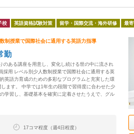
子校
英語資格試験対策
留学・国際交流・海外研修
最寄
数制授業で国際社会に通用する英語力指導
常勤
りのある講座を用意し、変化し続ける世の中に流され
員採用 レベル別少人数制授業で国際社会に通用する英
践的英語力育成のための多彩なプログラムと充実した環
します。 中学では1年生の段階で習得度に合わせた少
心の学習し、基礎基本を確実に定着させたうえで、グル
17コマ程度（週4日程度）