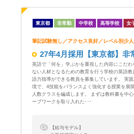
東京都
非常勤
中学校
高等学校
女
筆記試験無し／アクセス良好／レベル別少人
27年4月採用【東京都】非
英語で「何を」学ぶかを重視した内容にこだわ
ない人材となるための教育を行う学校の英語教
語力指導ができる教員を募集しています。 実
境で、4技能をバランスよく強化する授業を展開
人数クラスを編成します。 まずは教科書を中
ープワークを取り入れた･･･
【給与モデル】