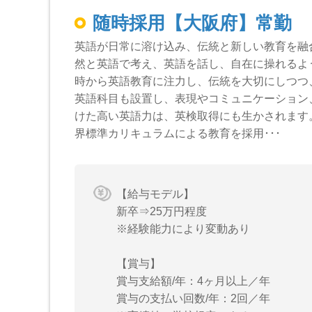
随時採用【大阪府】常勤
英語が日常に溶け込み、伝統と新しい教育を融
然と英語で考え、英語を話し、自在に操れるよ
時から英語教育に注力し、伝統を大切にしつつ
英語科目も設置し、表現やコミュニケーション
けた高い英語力は、英検取得にも生かされます
界標準カリキュラムによる教育を採用･･･
【給与モデル】
新卒⇒25万円程度
※経験能力により変動あり
【賞与】
賞与支給額/年：4ヶ月以上／年
賞与の支払い回数/年：2回／年