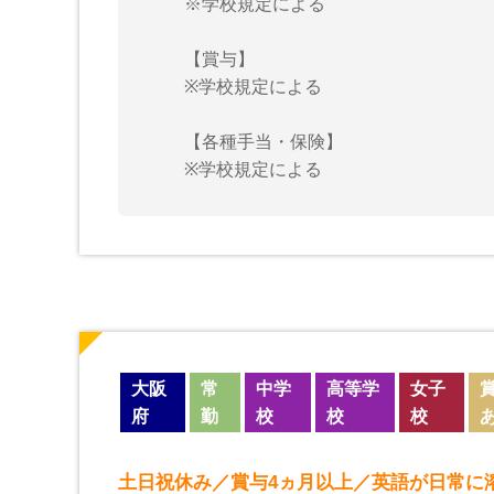
※学校規定による
【賞与】
※学校規定による
【各種手当・保険】
※学校規定による
大阪
常
中学
高等学
女子
府
勤
校
校
校
土日祝休み／賞与4ヵ月以上／英語が日常に