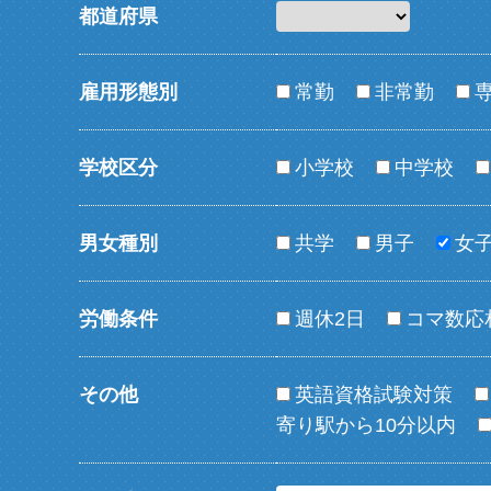
都道府県
雇用形態別
常勤
非常勤
学校区分
小学校
中学校
男女種別
共学
男子
女
労働条件
週休2日
コマ数応
その他
英語資格試験対策
寄り駅から10分以内