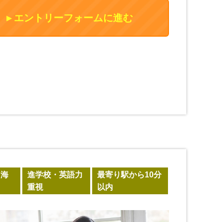
エントリーフォームに進む
・海
進学校・英語力
最寄り駅から10分
重視
以内