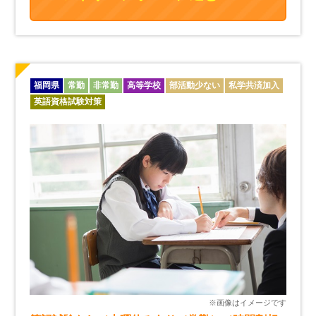
福岡県
常勤
非常勤
高等学校
部活動少ない
私学共済加入
英語資格試験対策