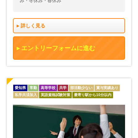
み・冬休み・春休み
詳しく見る
エントリーフォームに進む
愛知県
常勤
高等学校
共学
部活動少ない
賞与実績あり
私学共済加入
英語資格試験対策
最寄り駅から10分以内