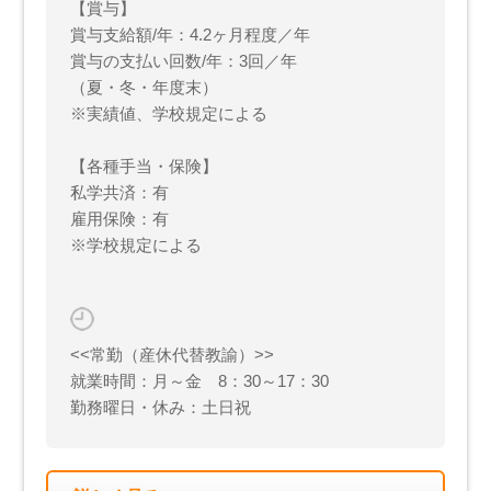
【賞与】
賞与支給額/年：4.2ヶ月程度／年
賞与の支払い回数/年：3回／年
（夏・冬・年度末）
※実績値、学校規定による
【各種手当・保険】
私学共済：有
雇用保険：有
※学校規定による
<<常勤（産休代替教諭）>>
就業時間：月～金 8：30～17：30
勤務曜日・休み：土日祝