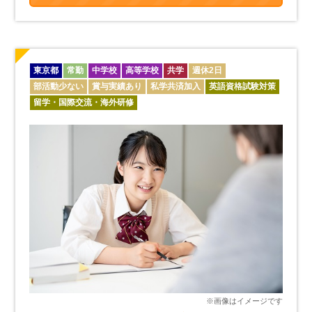
東京都
常勤
中学校
高等学校
共学
週休2日
部活動少ない
賞与実績あり
私学共済加入
英語資格試験対策
留学・国際交流・海外研修