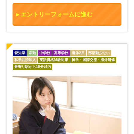
エントリーフォームに進む
愛知県
常勤
中学校
高等学校
週休2日
部活動少ない
私学共済加入
英語資格試験対策
留学・国際交流・海外研修
最寄り駅から10分以内