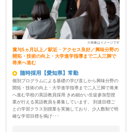
賞与5ヵ月以上／駅近・アクセス良好／興味分野の
開拓・技術の向上・大学進学指導まで二人三脚で
将来へ進む
随時採用【愛知県】常勤
個別プログラムによる基礎の学び直しから興味分野の
開拓・技術の向上・大学進学指導まで二人三脚で将来
へ進む学校の英語教員採用 きめ細かい生徒参加型授
業が行える英語教員を募集しています。 到達目標ご
との学習クラス別授業を実施しており、少人数制で明
確な学習目標を掲げ･･･