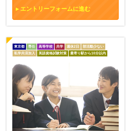
エントリーフォームに進む
東京都
専任
高等学校
共学
週休2日
部活動少ない
私学共済加入
英語資格試験対策
最寄り駅から10分以内