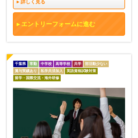
詳しく見る
エントリーフォームに進む
千葉県
常勤
中学校
高等学校
共学
部活動少ない
賞与実績あり
私学共済加入
英語資格試験対策
留学・国際交流・海外研修