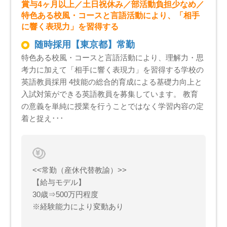
賞与4ヶ月以上／土日祝休み／部活動負担少なめ／
特色ある校風・コースと言語活動により、「相手
に響く表現力」を習得する
随時採用【東京都】常勤
特色ある校風・コースと言語活動により、理解力・思
考力に加えて「相手に響く表現力」を習得する学校の
英語教員採用 4技能の総合的育成による基礎力向上と
入試対策ができる英語教員を募集しています。 教育
の意義を単純に授業を行うことではなく学習内容の定
着と捉え･･･
<<常勤（産休代替教諭）>>
【給与モデル】
30歳⇒500万円程度
※経験能力により変動あり