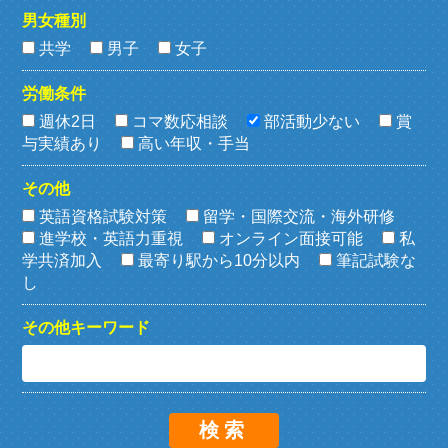
男女種別
共学
男子
女子
労働条件
週休2日
コマ数応相談
部活動少ない
賞
与実績あり
高い年収・手当
その他
英語資格試験対策
留学・国際交流・海外研修
進学校・英語力重視
オンライン面接可能
私
学共済加入
最寄り駅から10分以内
筆記試験な
し
その他キーワード
検索