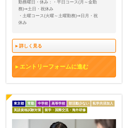
勤務曜日・休み：・平日コース(月～金勤
務)⇒土日・祝休み
・土曜コース(火曜～土曜勤務)⇒日月・祝
休み
詳しく見る
エントリーフォームに進む
東京都
常勤
中学校
高等学校
部活動少ない
私学共済加入
英語資格試験対策
留学・国際交流・海外研修