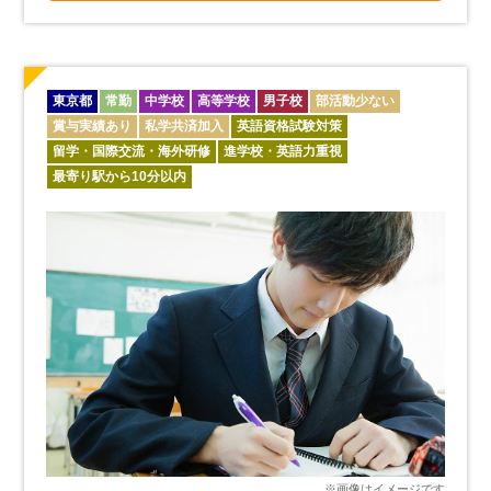
東京都
常勤
中学校
高等学校
男子校
部活動少ない
賞与実績あり
私学共済加入
英語資格試験対策
留学・国際交流・海外研修
進学校・英語力重視
最寄り駅から10分以内