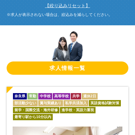
【絞り込みリセット】
※求人が表示されない場合は、絞込みを減らしてください。
求人情報一覧
奈良県
常勤
中学校
高等学校
共学
週休2日
部活動少ない
賞与実績あり
私学共済加入
英語資格試験対策
留学・国際交流・海外研修
進学校・英語力重視
最寄り駅から10分以内