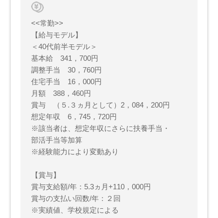
<<常勤>>
【給与モデル】
＜40代前半モデル＞
基本給 341，700円
調整手当 30，760円
住宅手当 16，000円
月額 388，460円
賞与 （５.３ヵ月として）2，084，200円
想定年収 6，745，720円
※該当者は、想定年収にさらに扶養手当・
部活手当等加算
※経験能力により変動あり
【賞与】
賞与支給額/年：5.3ヵ月+110，000円
賞与の支払い回数/年：２回
※実績値、学校規定による