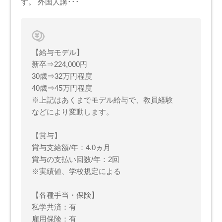
す。 外国人講･･･
【給与モデル】
新卒⇒224,000円
30歳⇒32万円程度
40歳⇒45万円程度
※上記はあくまでモデル給与で、教員経験
などにより変動します。
【賞与】
賞与支給額/年：4.0ヵ月
賞与の支払い回数/年：2回
※実績値、学校規定による
【各種手当・保険】
私学共済：有
雇用保険：有