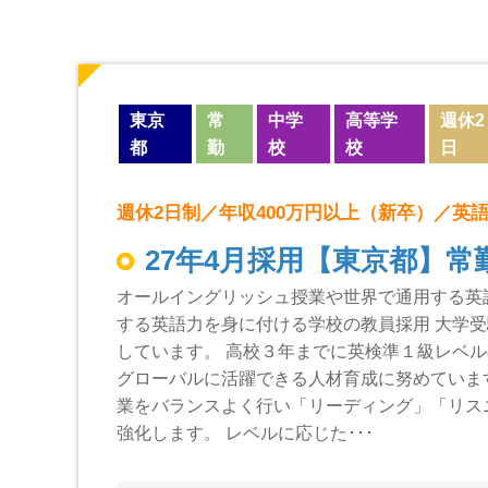
東京
常
中学
高等学
週休2
都
勤
校
校
日
週休2日制／年収400万円以上（新卒）／英
27年4月採用【東京都】常
オールイングリッシュ授業や世界で通用する英
する英語力を身に付ける学校の教員採用 大学
しています。 高校３年までに英検準１級レベ
グローバルに活躍できる人材育成に努めていま
業をバランスよく行い「リーディング」「リス
強化します。 レベルに応じた･･･