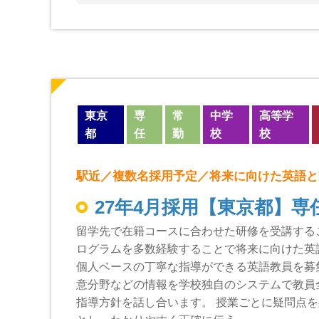
東京
専
常
中学
高等学
都
任
勤
校
校
駅近／複数名採用予定／将来に向けた英語と
27年4月採用【東京都】専
留学先で在籍コースに合わせた研修を受講する
ログラムを多数経験することで将来に向けた英
個人ベースの丁寧な指導ができる英語教員を募
意分野などの情報を学校独自のシステムで教員
指導方針を話し合います。 授業ごとに疑問点