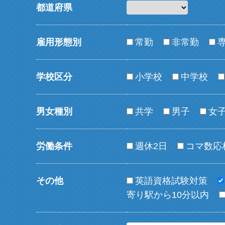
都道府県
雇用形態別
常勤
非常勤
学校区分
小学校
中学校
男女種別
共学
男子
女
労働条件
週休2日
コマ数応
その他
英語資格試験対策
寄り駅から10分以内