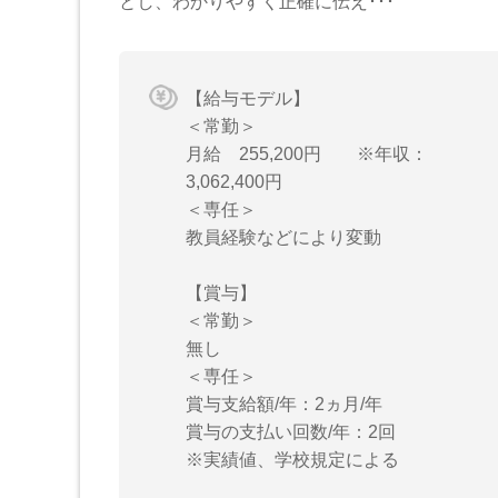
とし、わかりやすく正確に伝え･･･
【給与モデル】
＜常勤＞
月給 255,200円 ※年収：
3,062,400円
＜専任＞
教員経験などにより変動
【賞与】
＜常勤＞
無し
＜専任＞
賞与支給額/年：2ヵ月/年
賞与の支払い回数/年：2回
※実績値、学校規定による