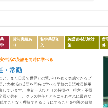
共
賞与実績あ
私学共済加
英語資格試験対
留
学
り
入
策
修
実生活の英語を同時に学べる
任・常勤
こと、また日常で世界との繋がりを強く実感できるプ
語と実生活の英語を同時に学べる学校の英語教員採用
集しています。 生徒一人ひとりの特徴や、得意・不得
全員が共有し、クラス担任とともにそれぞれに最適な
を残すことなく理解できるようにすることを指導の目標