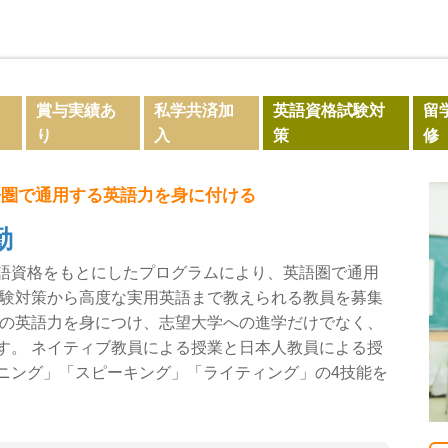
賞与実績あ
私学共済加
英語資格試験対
留
り
入
策
修
語圏で通用する英語力を身に付ける
勤
語資格をもとにしたプログラムにより、英語圏で通用
受験対策から高度な実用英語まで教えられる教員を募集
ルの英語力を身につけ、志望大学への進学だけでなく、
す。 ネイティブ教員による授業と日本人教員による授
ニング」「スピーキング」「ライティング」の4技能を