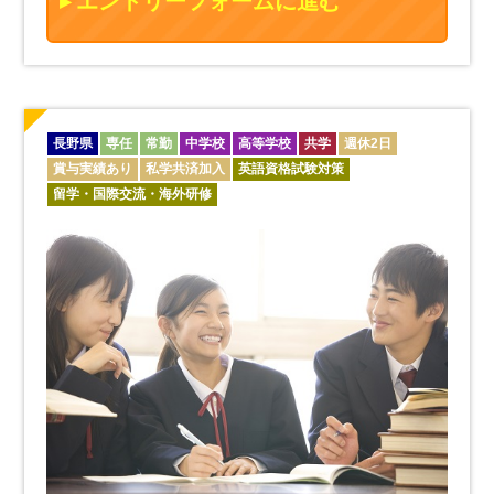
エントリーフォームに進む
長野県
専任
常勤
中学校
高等学校
共学
週休2日
賞与実績あり
私学共済加入
英語資格試験対策
留学・国際交流・海外研修