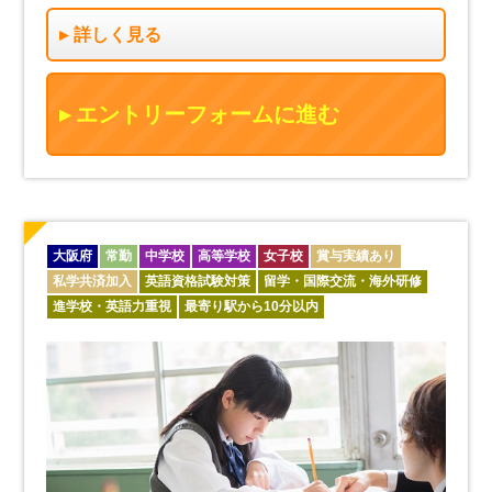
詳しく見る
エントリーフォームに進む
大阪府
常勤
中学校
高等学校
女子校
賞与実績あり
私学共済加入
英語資格試験対策
留学・国際交流・海外研修
進学校・英語力重視
最寄り駅から10分以内