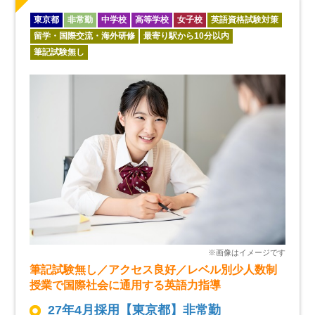
東京都
非常勤
中学校
高等学校
女子校
英語資格試験対策
留学・国際交流・海外研修
最寄り駅から10分以内
筆記試験無し
筆記試験無し／アクセス良好／レベル別少人数制
授業で国際社会に通用する英語力指導
27年4月採用【東京都】非常勤