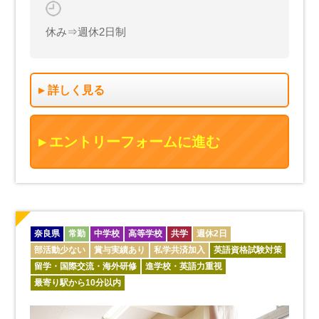
休み⇒週休2日制
詳しく見る
エントリーフォームに進む
奈良県
常勤
中学校
高等学校
共学
週休2日
部活動少ない
賞与実績あり
私学共済加入
英語資格試験対策
留学・国際交流・海外研修
進学校・英語力重視
最寄り駅から10分以内