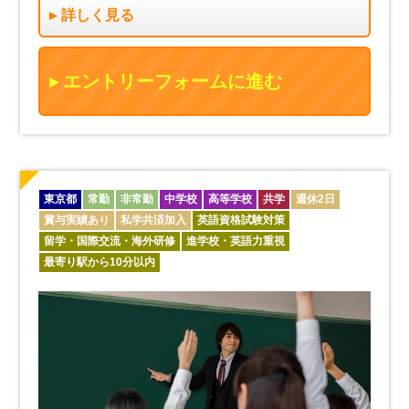
詳しく見る
エントリーフォームに進む
東京都
常勤
非常勤
中学校
高等学校
共学
週休2日
賞与実績あり
私学共済加入
英語資格試験対策
留学・国際交流・海外研修
進学校・英語力重視
最寄り駅から10分以内