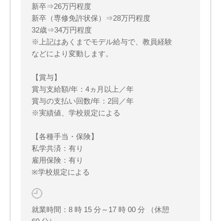
新卒⇒26万円程度
新卒（専修免許状保）⇒28万円程度
32歳⇒34万円程度
※上記はあくまでモデル給与で、教員経験
などにより変動します。
【賞与】
賞与支給額/年：4ヵ月以上／年
賞与の支払い回数/年：2回／年
※実績値、学校規定による
【各種手当・保険】
私学共済：有り
雇用保険：有り
※学校規定による
就業時間：8 時 15 分～17 時 00 分 （休憩