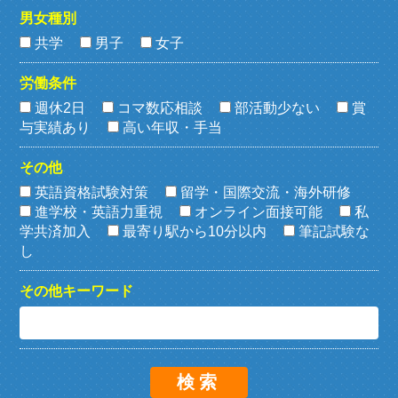
男女種別
共学
男子
女子
労働条件
週休2日
コマ数応相談
部活動少ない
賞
与実績あり
高い年収・手当
その他
英語資格試験対策
留学・国際交流・海外研修
進学校・英語力重視
オンライン面接可能
私
学共済加入
最寄り駅から10分以内
筆記試験な
し
その他キーワード
検索