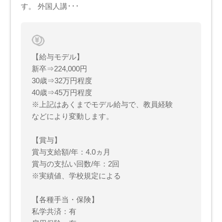
す。 外国人講･･･
【給与モデル】
新卒⇒224,000円
30歳⇒32万円程度
40歳⇒45万円程度
※上記はあくまでモデル給与で、教員経験
などにより変動します。
【賞与】
賞与支給額/年：4.0ヵ月
賞与の支払い回数/年：2回
※実績値、学校規定による
【各種手当・保険】
私学共済：有