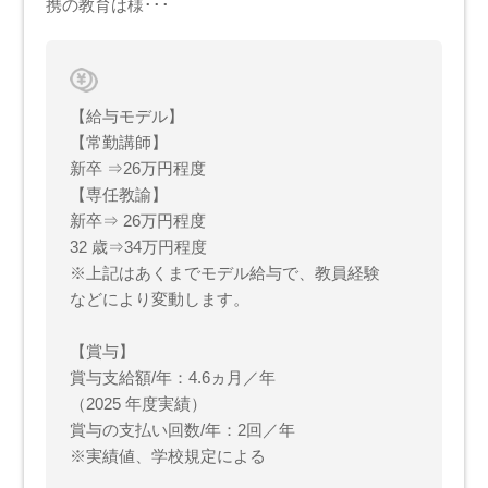
携の教育は様･･･
【給与モデル】
【常勤講師】
新卒 ⇒26万円程度
【専任教諭】
新卒⇒ 26万円程度
32 歳⇒34万円程度
※上記はあくまでモデル給与で、教員経験
などにより変動します。
【賞与】
賞与支給額/年：4.6ヵ月／年
（2025 年度実績）
賞与の支払い回数/年：2回／年
※実績値、学校規定による