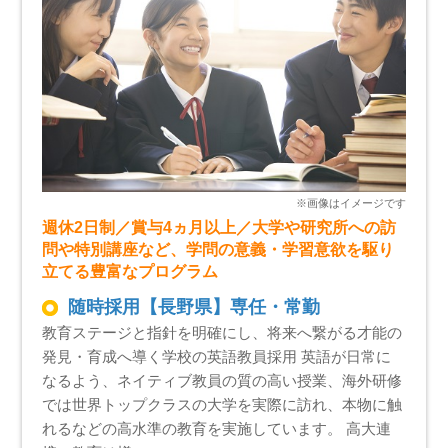
週休2日制／賞与4ヵ月以上／大学や研究所への訪
問や特別講座など、学問の意義・学習意欲を駆り
立てる豊富なプログラム
随時採用【長野県】専任・常勤
教育ステージと指針を明確にし、将来へ繋がる才能の
発見・育成へ導く学校の英語教員採用 英語が日常に
なるよう、ネイティブ教員の質の高い授業、海外研修
では世界トップクラスの大学を実際に訪れ、本物に触
れるなどの高水準の教育を実施しています。 高大連