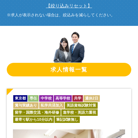
【絞り込みリセット】
※求人が表示されない場合は、絞込みを減らしてください。
求人情報一覧
東京都
専任
中学校
高等学校
共学
週休2日
賞与実績あり
私学共済加入
英語資格試験対策
留学・国際交流・海外研修
進学校・英語力重視
最寄り駅から10分以内
筆記試験無し