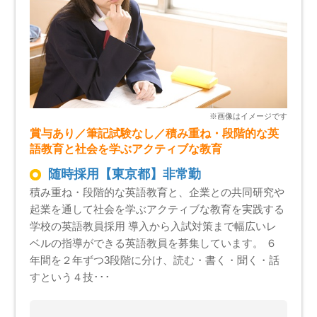
賞与あり／筆記試験なし／積み重ね・段階的な英
語教育と社会を学ぶアクティブな教育
随時採用【東京都】非常勤
積み重ね・段階的な英語教育と、企業との共同研究や
起業を通して社会を学ぶアクティブな教育を実践する
学校の英語教員採用 導入から入試対策まで幅広いレ
ベルの指導ができる英語教員を募集しています。 ６
年間を２年ずつ3段階に分け、読む・書く・聞く・話
すという４技･･･