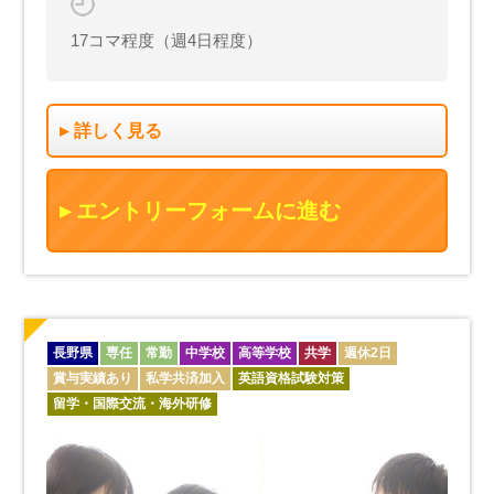
17コマ程度（週4日程度）
詳しく見る
エントリーフォームに進む
長野県
専任
常勤
中学校
高等学校
共学
週休2日
賞与実績あり
私学共済加入
英語資格試験対策
留学・国際交流・海外研修