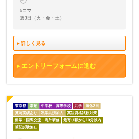
9コマ
週3日（火・金・土）
詳しく見る
エントリーフォームに進む
東京都
常勤
中学校
高等学校
共学
週休2日
賞与実績あり
私学共済加入
英語資格試験対策
留学・国際交流・海外研修
最寄り駅から10分以内
筆記試験無し