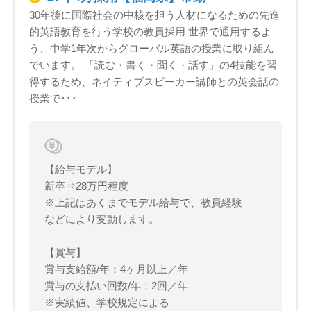
30年後に国際社会の中核を担う人材になるための先進
的英語教育を行う学校の教員採用 世界で通用するよ
う、中学1年次からグローバル英語の授業に取り組ん
でいます。 「読む・書く・聞く・話す」の4技能を習
得するため、ネイティブスピーカー講師との英会話の
授業で･･･
【給与モデル】
新卒⇒28万円程度
※上記はあくまでモデル給与で、教員経験
などにより変動します。
【賞与】
賞与支給額/年：4ヶ月以上／年
賞与の支払い回数/年：2回／年
※実績値、学校規定による