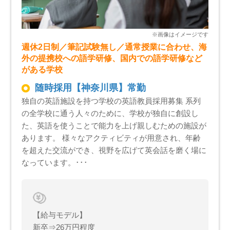
週休2日制／筆記試験無し／通常授業に合わせ、海
外の提携校への語学研修、国内での語学研修など
がある学校
随時採用【神奈川県】常勤
独自の英語施設を持つ学校の英語教員採用募集 系列
の全学校に通う人々のために、学校が独自に創設し
た、英語を使うことで能力を上げ親しむための施設が
あります。 様々なアクティビティが用意され、年齢
を超えた交流ができ、視野を広げて英会話を磨く場に
なっています。･･･
【給与モデル】
新卒⇒26万円程度