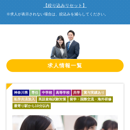
【絞り込みリセット】
※求人が表示されない場合は、絞込みを減らしてください。
求人情報一覧
神奈川県
専任
中学校
高等学校
共学
賞与実績あり
私学共済加入
英語資格試験対策
留学・国際交流・海外研修
最寄り駅から10分以内