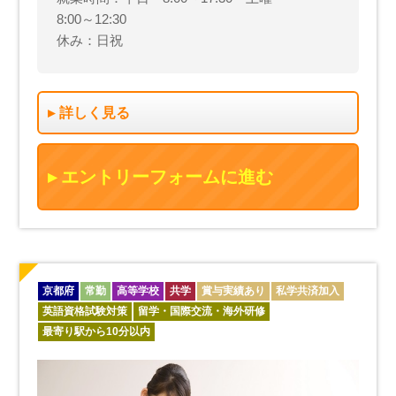
8:00～12:30
休み：日祝
詳しく見る
エントリーフォームに進む
京都府
常勤
高等学校
共学
賞与実績あり
私学共済加入
英語資格試験対策
留学・国際交流・海外研修
最寄り駅から10分以内