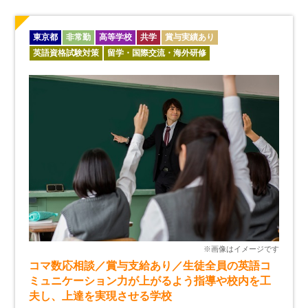
東京都
非常勤
高等学校
共学
賞与実績あり
英語資格試験対策
留学・国際交流・海外研修
コマ数応相談／賞与支給あり／生徒全員の英語コ
ミュニケーション力が上がるよう指導や校内を工
夫し、上達を実現させる学校