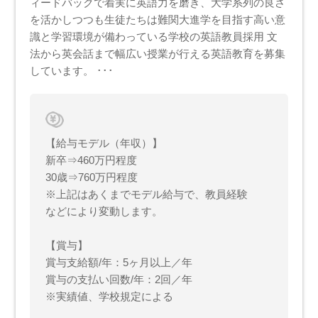
ィードバックで着実に英語力を磨き、大学系列の良さ
を活かしつつも生徒たちは難関大進学を目指す高い意
識と学習環境が備わっている学校の英語教員採用 文
法から英会話まで幅広い授業が行える英語教育を募集
しています。 ･･･
【給与モデル（年収）】
新卒⇒460万円程度
30歳⇒760万円程度
※上記はあくまでモデル給与で、教員経験
などにより変動します。
【賞与】
賞与支給額/年：5ヶ月以上／年
賞与の支払い回数/年：2回／年
※実績値、学校規定による