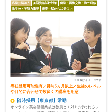
私学共済加入
英語資格試験対策
留学・国際交流・海外研修
進学校・英語力重視
最寄り駅から10分以内
専任登用可能性有／賞与5ヵ月以上／生徒のレベル
や目的に合わせて数多くの講座を用意
随時採用【東京都】常勤
オンライン英会話授業後は教員と１対1で行われるフ