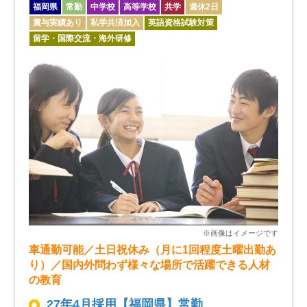
福岡県
常勤
中学校
高等学校
共学
週休2日
賞与実績あり
私学共済加入
英語資格試験対策
留学・国際交流・海外研修
車通勤可能／土日祝休み（月に1回程度土曜出勤あ
り）／国内外問わず様々な場所で活躍できる人材
の教育
27年4月採用【福岡県】常勤