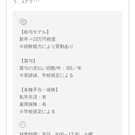
う、1クラ･･･
【給与モデル】
新卒⇒23万円程度
※経験能力により変動あり
【賞与】
賞与の支払い回数/年：3回／年
※実績値、学校規定による
【各種手当・保険】
私学共済：有
雇用保険：有
※学校規定による
就業時間：平日 8:00～17:30 土曜