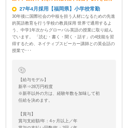
27年4月採用【福岡県】小学校常勤
30年後に国際社会の中核を担う人材になるための先進
的英語教育を行う学校の教員採用 世界で通用するよ
う、中学1年次からグローバル英語の授業に取り組ん
でいます。 「読む・書く・聞く・話す」の4技能を習
得するため、ネイティブスピーカー講師との英会話の
授業で･･･
【給与モデル】
新卒⇒28万円程度
※新卒以外の方は、経験年数を加味して初
任給を決めます。
【賞与】
賞与支給額/年：4ヶ月以上／年
賞与の支払い回数/年：2回／年