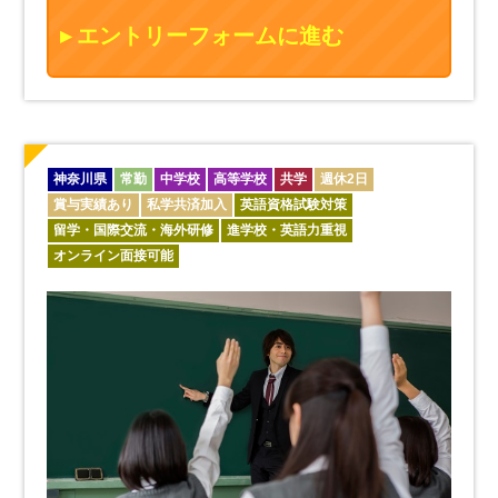
エントリーフォームに進む
神奈川県
常勤
中学校
高等学校
共学
週休2日
賞与実績あり
私学共済加入
英語資格試験対策
留学・国際交流・海外研修
進学校・英語力重視
オンライン面接可能