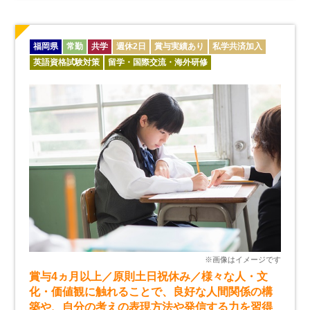
福岡県
常勤
共学
週休2日
賞与実績あり
私学共済加入
英語資格試験対策
留学・国際交流・海外研修
賞与4ヵ月以上／原則土日祝休み／様々な人・文
化・価値観に触れることで、良好な人間関係の構
築や、自分の考えの表現方法や発信する力を習得