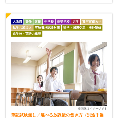
大阪府
専任
常勤
中学校
高等学校
共学
賞与実績あり
私学共済加入
英語資格試験対策
留学・国際交流・海外研修
進学校・英語力重視
筆記試験無し／選べる放課後の働き方（別途手当