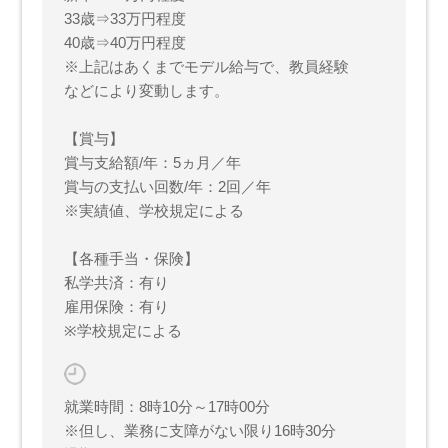
33歳⇒33万円程度
40歳⇒40万円程度
※上記はあくまでモデル給与で、教員経験
などにより変動します。
【賞与】
賞与支給額/年：5ヵ月／年
賞与の支払い回数/年：2回／年
※実績値、学校規定による
【各種手当・保険】
私学共済：有り
雇用保険：有り
※学校規定による
就業時間：8時10分～17時00分
※但し、業務に支障がない限り16時30分