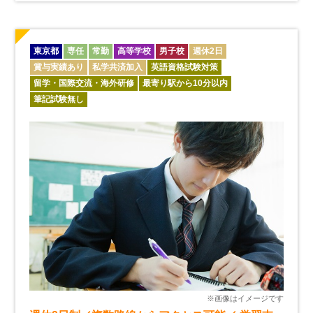
東京都
専任
常勤
高等学校
男子校
週休2日
賞与実績あり
私学共済加入
英語資格試験対策
留学・国際交流・海外研修
最寄り駅から10分以内
筆記試験無し