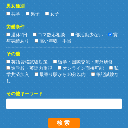
男女種別
共学
男子
女子
労働条件
週休2日
コマ数応相談
部活動少ない
賞
与実績あり
高い年収・手当
その他
英語資格試験対策
留学・国際交流・海外研修
進学校・英語力重視
オンライン面接可能
私
学共済加入
最寄り駅から10分以内
筆記試験な
し
その他キーワード
検索