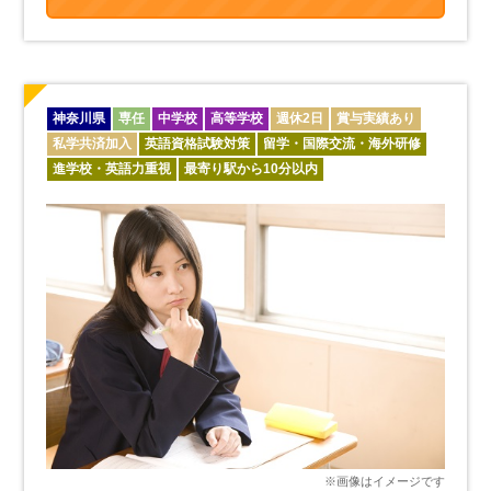
神奈川県
専任
中学校
高等学校
週休2日
賞与実績あり
私学共済加入
英語資格試験対策
留学・国際交流・海外研修
進学校・英語力重視
最寄り駅から10分以内