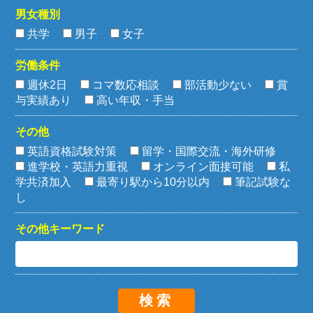
男女種別
共学
男子
女子
労働条件
週休2日
コマ数応相談
部活動少ない
賞
与実績あり
高い年収・手当
その他
英語資格試験対策
留学・国際交流・海外研修
進学校・英語力重視
オンライン面接可能
私
学共済加入
最寄り駅から10分以内
筆記試験な
し
その他キーワード
検索