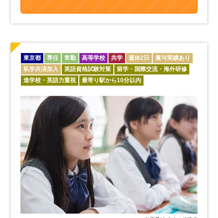
東京都
専任
常勤
高等学校
共学
週休2日
賞与実績あり
私学共済加入
英語資格試験対策
留学・国際交流・海外研修
進学校・英語力重視
最寄り駅から10分以内