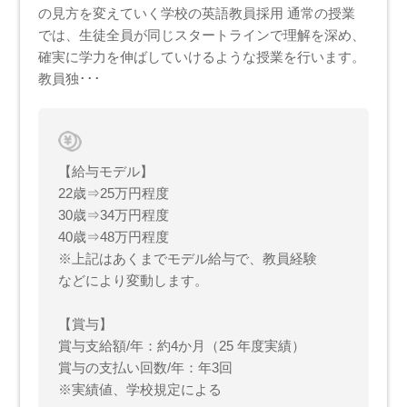
の見方を変えていく学校の英語教員採用 通常の授業
では、生徒全員が同じスタートラインで理解を深め、
確実に学力を伸ばしていけるような授業を行います。
教員独･･･
【給与モデル】
22歳⇒25万円程度
30歳⇒34万円程度
40歳⇒48万円程度
※上記はあくまでモデル給与で、教員経験
などにより変動します。
【賞与】
賞与支給額/年：約4か月（25 年度実績）
賞与の支払い回数/年：年3回
※実績値、学校規定による