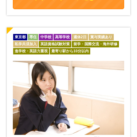
東京都
専任
中学校
高等学校
週休2日
賞与実績あり
私学共済加入
英語資格試験対策
留学・国際交流・海外研修
進学校・英語力重視
最寄り駅から10分以内