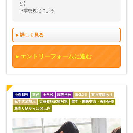
ど】
※学校規定による
詳しく見る
エントリーフォームに進む
神奈川県
専任
中学校
高等学校
週休2日
賞与実績あり
私学共済加入
英語資格試験対策
留学・国際交流・海外研修
最寄り駅から10分以内