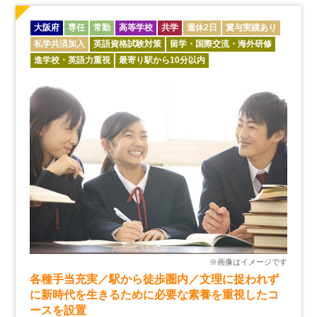
大阪府
専任
常勤
高等学校
共学
週休2日
賞与実績あり
私学共済加入
英語資格試験対策
留学・国際交流・海外研修
進学校・英語力重視
最寄り駅から10分以内
各種手当充実／駅から徒歩圏内／文理に捉われず
に新時代を生きるために必要な素養を重視したコ
ースを設置