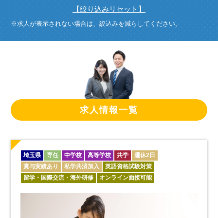
【絞り込みリセット】
※求人が表示されない場合は、絞込みを減らしてください。
求人情報一覧
埼玉県
専任
中学校
高等学校
共学
週休2日
賞与実績あり
私学共済加入
英語資格試験対策
留学・国際交流・海外研修
オンライン面接可能