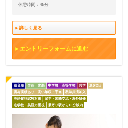
休憩時間：45分
詳しく見る
エントリーフォームに進む
奈良県
専任
常勤
中学校
高等学校
共学
週休2日
賞与実績あり
高い年収・手当
私学共済加入
英語資格試験対策
留学・国際交流・海外研修
進学校・英語力重視
最寄り駅から10分以内