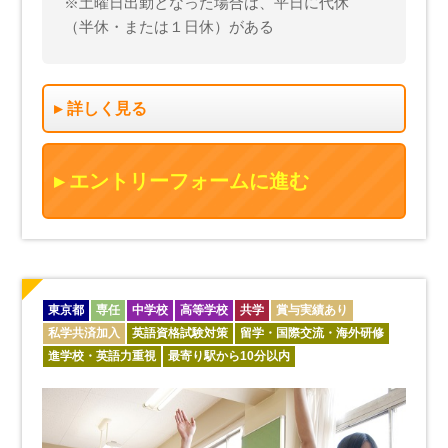
※土曜日出勤となった場合は、平日に代休
（半休・または１日休）がある
詳しく見る
エントリーフォームに進む
東京都
専任
中学校
高等学校
共学
賞与実績あり
私学共済加入
英語資格試験対策
留学・国際交流・海外研修
進学校・英語力重視
最寄り駅から10分以内