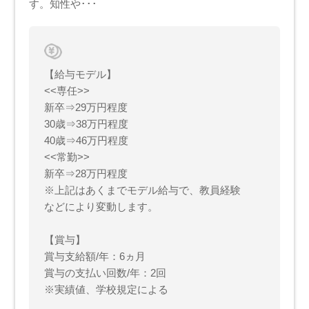
す。知性や･･･
【給与モデル】
<<専任>>
新卒⇒29万円程度
30歳⇒38万円程度
40歳⇒46万円程度
<<常勤>>
新卒⇒28万円程度
※上記はあくまでモデル給与で、教員経験
などにより変動します。
【賞与】
賞与支給額/年：6ヵ月
賞与の支払い回数/年：2回
※実績値、学校規定による