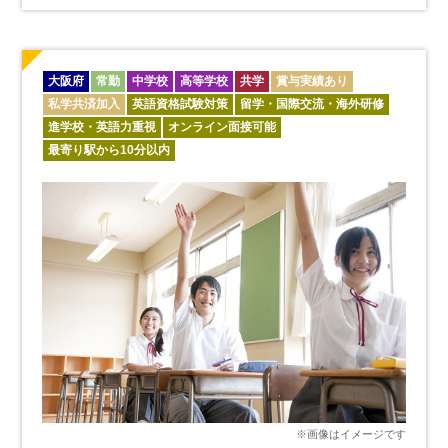
大阪府
常勤
中学校
高等学校
共学
賞与実績あり
私学共済加入
英語資格試験対策
留学・国際交流・海外研修
進学校・英語力重視
オンライン面接可能
最寄り駅から10分以内