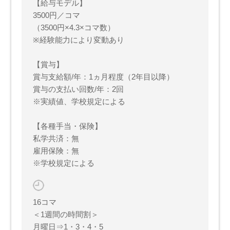
【給与モデル】
3500円／コマ
（3500円×4.3×コマ数）
※経験能力により変動あり
【賞与】
賞与支給額/年：1ヵ月程度（2年目以降）
賞与の支払い回数/年：2回
※実績値、学校規定による
【各種手当・保険】
私学共済：無
雇用保険：無
※学校規定による
16コマ
＜1週間の時間割＞
月曜日⇒1・3・4・5