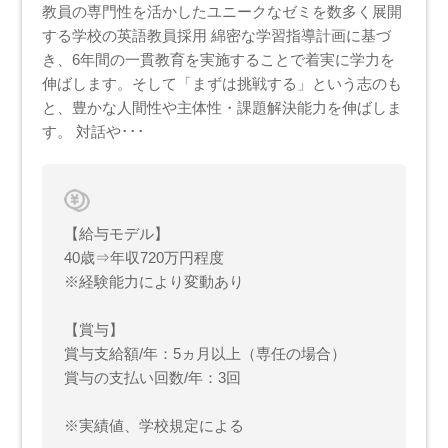
教員の専門性を活かしたユニークなゼミを数多く展開
する学校の英語教員採用 綿密な学習指導計画に基づ
き、6年間の一貫教育を実施することで着実に学力を
伸ばします。そして「まずは挑戦する」という志のも
と、豊かな人間性や主体性・課題解決能力を伸ばしま
す。 対話や･･･
【給与モデル】
40歳⇒年収720万円程度
※経験能力により変動あり
【賞与】
賞与支給額/年：5ヵ月以上（専任の場合）
賞与の支払い回数/年：3回
※実績値、学校規定による