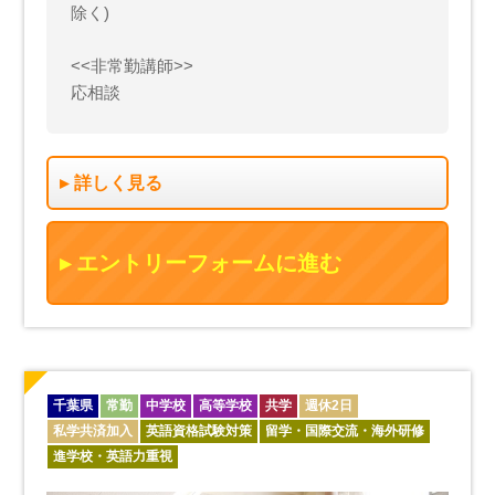
除く)
<<非常勤講師>>
応相談
詳しく見る
エントリーフォームに進む
千葉県
常勤
中学校
高等学校
共学
週休2日
私学共済加入
英語資格試験対策
留学・国際交流・海外研修
進学校・英語力重視