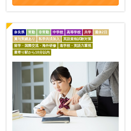
奈良県
常勤
非常勤
中学校
高等学校
共学
週休2日
賞与実績あり
私学共済加入
英語資格試験対策
留学・国際交流・海外研修
進学校・英語力重視
最寄り駅から10分以内