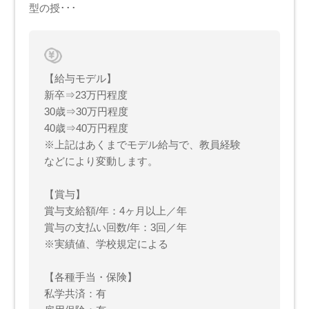
型の授･･･
【給与モデル】
新卒⇒23万円程度
30歳⇒30万円程度
40歳⇒40万円程度
※上記はあくまでモデル給与で、教員経験
などにより変動します。
【賞与】
賞与支給額/年：4ヶ月以上／年
賞与の支払い回数/年：3回／年
※実績値、学校規定による
【各種手当・保険】
私学共済：有