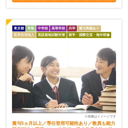
東京都
常勤
中学校
高等学校
共学
賞与実績あり
私学共済加入
英語資格試験対策
留学・国際交流・海外研修
賞与5ヵ月以上／専任登用可能性あり／教員も能力