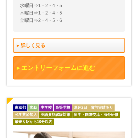
水曜日⇒1・2・4・5
木曜日⇒1・2・4・5
金曜日⇒2・4・5・6
詳しく見る
エントリーフォームに進む
東京都
常勤
中学校
高等学校
週休2日
賞与実績あり
私学共済加入
英語資格試験対策
留学・国際交流・海外研修
最寄り駅から10分以内