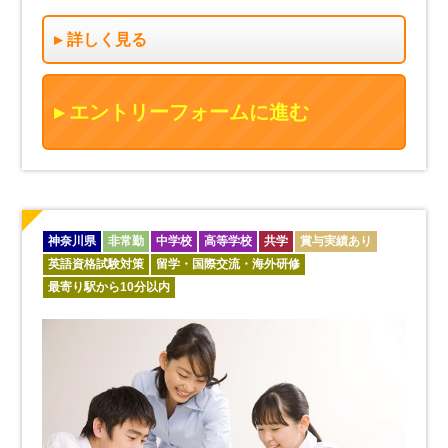
詳しく見る
エントリーフォームに進む
神奈川県
非常勤
中学校
高等学校
共学
賞与実績あり
英語資格試験対策
留学・国際交流・海外研修
最寄り駅から10分以内