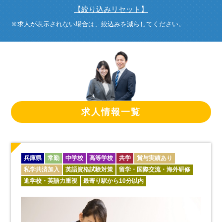
【絞り込みリセット】
※求人が表示されない場合は、絞込みを減らしてください。
求人情報一覧
兵庫県
常勤
中学校
高等学校
共学
賞与実績あり
私学共済加入
英語資格試験対策
留学・国際交流・海外研修
進学校・英語力重視
最寄り駅から10分以内