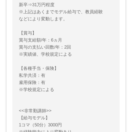
新卒⇒31万円程度
※上記はあくまでモデル給与で、教員経験
などにより変動します。
【賞与】
賞与支給額/年：6ヵ月
賞与の支払い回数/年：2回
※実績値、学校規定による
【各種手当・保険】
私学共済：有
雇用保険：有
※学校規定による
<<非常勤講師>>
【給与モデル】
1コマ（50分）3000円
※経験能力により変動あり