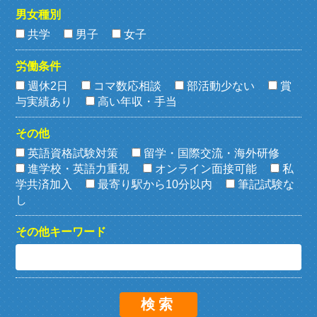
男女種別
共学
男子
女子
労働条件
週休2日
コマ数応相談
部活動少ない
賞
与実績あり
高い年収・手当
その他
英語資格試験対策
留学・国際交流・海外研修
進学校・英語力重視
オンライン面接可能
私
学共済加入
最寄り駅から10分以内
筆記試験な
し
その他キーワード
検索