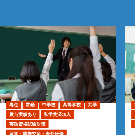
専任
常勤
中学校
高等学校
共学
賞与実績あり
私学共済加入
英語資格試験対策
留学・国際交流・海外研修