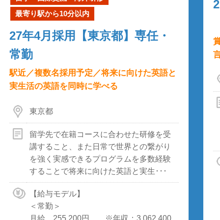
最寄り駅から10分以内
27年4月採用【東京都】専任・
常勤
駅近／複数名採用予定／将来に向けた英語と
実生活の英語を同時に学べる
東京都
留学先で在籍コースに合わせた研修を受
講すること、また日常で世界との繋がり
を強く実感できるプログラムを多数経験
することで将来に向けた英語と実生･･･
【給与モデル】
＜常勤＞
月給 255,200円 ※年収：3,062,400