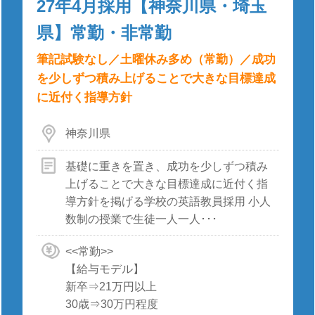
27年4月採用【神奈川県・埼玉
県】常勤・非常勤
筆記試験なし／土曜休み多め（常勤）／成功
を少しずつ積み上げることで大きな目標達成
に近付く指導方針
神奈川県
基礎に重きを置き、成功を少しずつ積み
上げることで大きな目標達成に近付く指
導方針を掲げる学校の英語教員採用 小人
数制の授業で生徒一人一人･･･
<<常勤>>
【給与モデル】
新卒⇒21万円以上
30歳⇒30万円程度