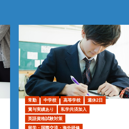
常勤
中学校
高等学校
週休2日
賞与実績あり
私学共済加入
英語資格試験対策
留学・国際交流・海外研修