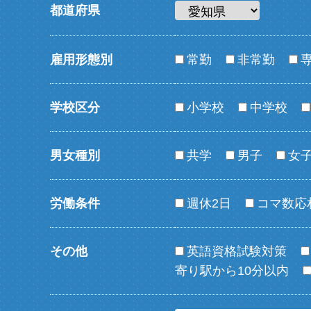
都道府県
雇用形態別
常勤
非常勤
学校区分
小学校
中学校
男女種別
共学
男子
女
労働条件
週休2日
コマ数応
その他
英語資格試験対策
寄り駅から10分以内