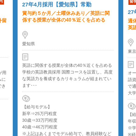
内
留
27年4月採用【愛知県】常勤
2
賞与約５か月／土曜休みあり／英語に関
係する授業が全体の40％近くを占める
外留
週
英
愛知県
東
英語に関係する授業が全体の40％近くを占める
学校の英語教員採用 国際コースを設置し、高度
が用
オ
な英語力を養成するカリキュラムが組まれてい
ムに
語
ます･･･
でき
で
大学
【給与モデル】
新卒⇒25万円程度
【
30歳⇒33万円程度
年収
40歳⇒46万円程度
※
※上記はあくまでモデル給与で、教員経験など
※