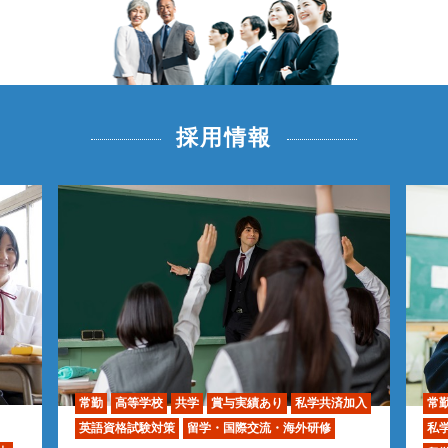
採用情報
常勤
高等学校
共学
賞与実績あり
私学共済加入
常
英語資格試験対策
留学・国際交流・海外研修
私