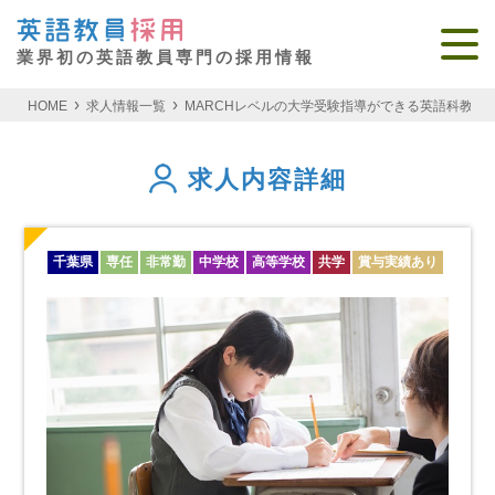
業界初の英語教員専門の採用情報
HOME
求人情報一覧
MARCHレベルの大学受験指導ができる英語科教員
求人内容詳細
千葉県
専任
非常勤
中学校
高等学校
共学
賞与実績あり