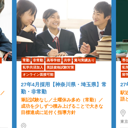
り
常勤
非常勤
高等学校
共学
賞与実績あり
専
私学共済加入
英語資格試験対策
私
オンライン面接可能
留
27年4月採用【神奈川県・埼玉県】常
2
勤・非常勤
）／
駅
語
筆記試験なし／土曜休み多め（常勤）／
成功を少しずつ積み上げることで大きな
目標達成に近付く指導方針
東