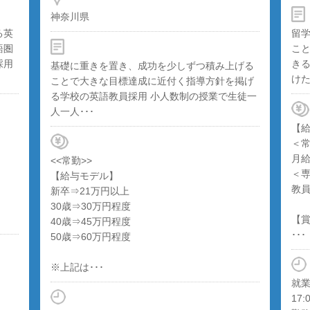
神奈川県
る英
留
語圏
こ
採用
き
基礎に重きを置き、成功を少しずつ積み上げる
けた
ことで大きな目標達成に近付く指導方針を掲げ
る学校の英語教員採用 小人数制の授業で生徒一
人一人･･･
【
＜
月給
<<常勤>>
＜
【給与モデル】
教
新卒⇒21万円以上
30歳⇒30万円程度
【
40歳⇒45万円程度
･･･
50歳⇒60万円程度
※上記は･･･
就業
17: