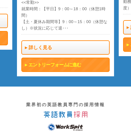
勤務
<<常勤>>
度
就業時間：【平日】9：00～18：00（休憩1時
間）
【土・夏休み期間等】9：00～15：00（休憩な
し）※状況に応じて退･･･
詳しく見る
エントリーフォームに進む
業界初の英語教員専門の採用情報