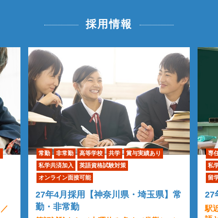
採用情報
り
常勤
非常勤
高等学校
共学
賞与実績あり
専
私学共済加入
英語資格試験対策
私
オンライン面接可能
留
27年4月採用【神奈川県・埼玉県】常
2
勤・非常勤
）／
駅