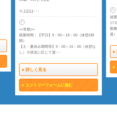
※上記は･･･
就業
17:
勤務
<<常勤>>
度
就業時間：【平日】9：00～18：00（休憩1時
間）
【土・夏休み期間等】9：00～15：00（休憩な
し）※状況に応じて退･･･
詳しく見る
エントリーフォームに進む