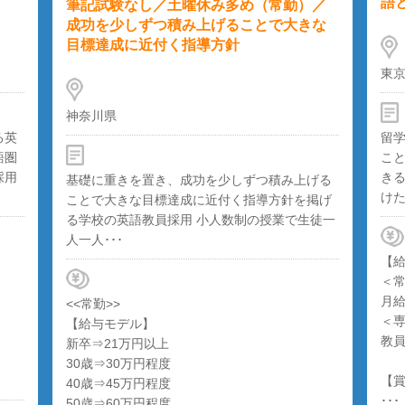
語
筆記試験なし／土曜休み多め（常勤）／
成功を少しずつ積み上げることで大きな
目標達成に近付く指導方針
東
神奈川県
る英
留
語圏
こ
採用
き
基礎に重きを置き、成功を少しずつ積み上げる
けた
ことで大きな目標達成に近付く指導方針を掲げ
る学校の英語教員採用 小人数制の授業で生徒一
人一人･･･
【
＜
月給
<<常勤>>
＜
【給与モデル】
教
新卒⇒21万円以上
30歳⇒30万円程度
【
40歳⇒45万円程度
･･･
50歳⇒60万円程度