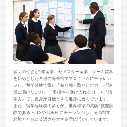
多くの生徒が1年留学、セメスター留学、ターム留学
を始めとした各種の海外留学プログラムにチャレン
ジし、留学経験で得た「粘り強く取り組む力」,「逆
境に負けない力」,「多様性を受け入れる力」＋「語
学力」で、自身が目標とする進路に進んでいます。
また、留学経験者の多くが、世界標準の英語4技能試
験であるIELTSやTOEFLにチャレンジし、その留学
経験とともに英語力を大学進学に活かしています。