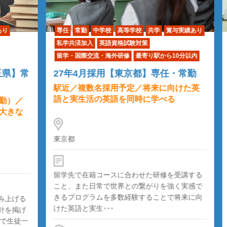
専任
常勤
中学校
高等学校
共学
賞与実績あり
非
私学共済加入
英語資格試験対策
最
留学・国際交流・海外研修
最寄り駅から10分以内
2
】常
27年4月採用【東京都】専任・常勤
校
駅近／複数名採用予定／将来に向けた英
賞
語と実生活の英語を同時に学べる
て
／
な
東京都
東
留学先で在籍コースに合わせた研修を受講する
異
こと、また日常で世界との繋がりを強く実感で
る
きるプログラムを多数経験することで将来に向
れ
げる
けた英語と実生･･･
す。
掲げ
徒一