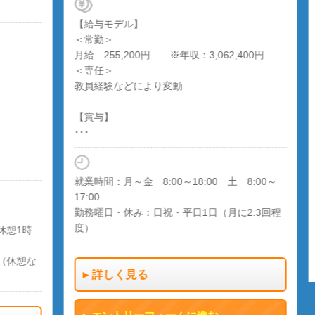
【給与モデル】
【
＜常勤＞
1コ
月給 255,200円 ※年収：3,062,400円
※
＜専任＞
教員経験などにより変動
【
賞与
【賞与】
･･･
6～
週2
就業時間：月～金 8:00～18:00 土 8:00～
17:00
勤務曜日・休み：日祝・平日1日（月に2.3回程
度）
1時
憩な
詳しく見る