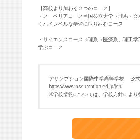
【高校より加わる２つのコース】
・スーペリアコース⇒国公立大学（理系・文
くハイレベルな学習に取り組むコース
・サイエンスコース⇒理系（医療系、理工学
学ぶコース
アサンプション国際中学高等学校 公
https://www.assumption.ed.jp/jsh/
※学校情報については、学校方針により