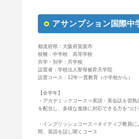
アサンプション国際中
都道府県：大阪府箕面市
校種：中学校 高等学校
共学・別学：共学校
設置者：学校法人聖母被昇天学院
設置コース：12年一貫教育（小学校から）
【全学年】
・アカデミックコース⇒英語・英会話を習熟
を配当し、多様な進路に対応できる力をつけ
・イングリッシュコース⇒ネイティブ教員に
間、英語を話し聞くコース