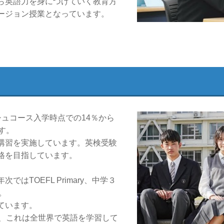
ら英語力を身につけていく教育方
ージョン授業となっています。
ュコース入学時点での14％から
す。
講習を実施しています。英検受験
格を目指しています。
はTOEFL Primary、中学３
す。
しています。
り、これは全世界で英語を学習して