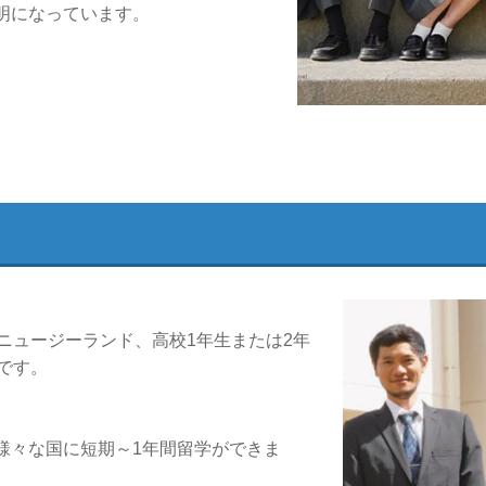
明になっています。
ニュージーランド、高校1年生または2年
です。
様々な国に短期～1年間留学ができま