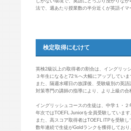
しかない環境で、英語にどっぷり浸かりなが
法で、週あたり授業数の半分近くが英語イマ
検定取得にむけて
英検2級以上の取得者の割合は、イングリッシ
３年生になると72％へ大幅にアップしていま
また、隔週水曜日の放課後、受験級別の英語
対策専門の講師の指導により、より上級の合
イングリッシュコースの生徒は、中学１・２年次で
年次ではTOEFL Juniorを全員受験していま
また、高スコア取得者はTOEFL ITPを受験
数年連続で生徒がGoldランクを獲得してお