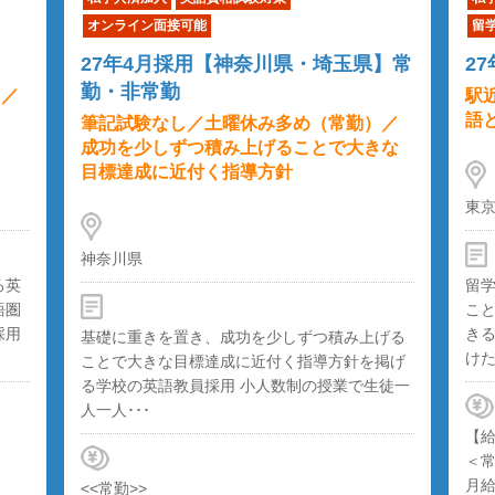
オンライン面接可能
留
27年4月採用【神奈川県・埼玉県】常
2
勤・非常勤
）／
駅
語
筆記試験なし／土曜休み多め（常勤）／
成功を少しずつ積み上げることで大きな
目標達成に近付く指導方針
東
神奈川県
る英
留
語圏
こ
採用
き
基礎に重きを置き、成功を少しずつ積み上げる
けた
ことで大きな目標達成に近付く指導方針を掲げ
る学校の英語教員採用 小人数制の授業で生徒一
人一人･･･
【
＜
月給
<<常勤>>