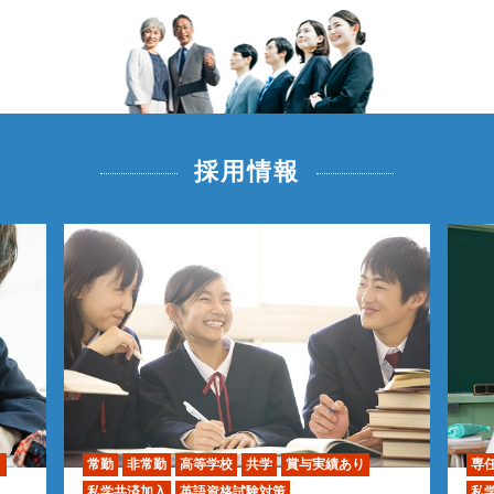
採用情報
り
常勤
非常勤
高等学校
共学
賞与実績あり
専
私学共済加入
英語資格試験対策
私