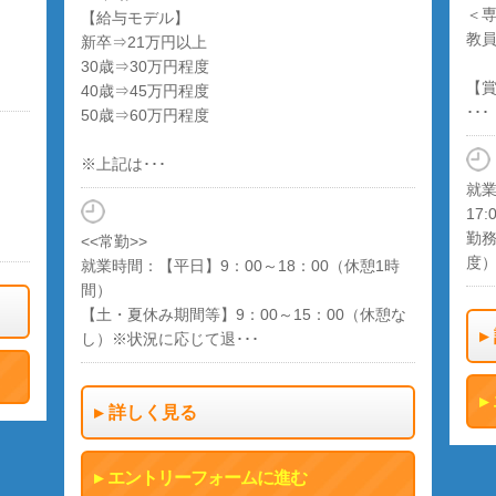
＜
【給与モデル】
教
新卒⇒21万円以上
30歳⇒30万円程度
【
40歳⇒45万円程度
･･･
50歳⇒60万円程度
※上記は･･･
就業
17:
勤務
<<常勤>>
度
就業時間：【平日】9：00～18：00（休憩1時
間）
【土・夏休み期間等】9：00～15：00（休憩な
し）※状況に応じて退･･･
詳しく見る
エントリーフォームに進む