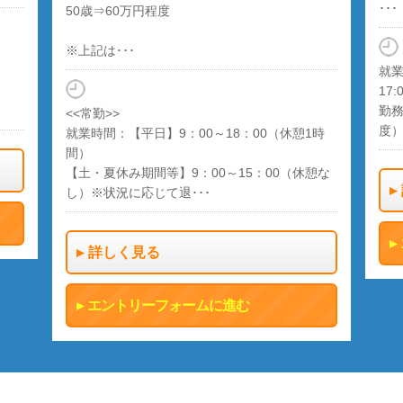
･･･
50歳⇒60万円程度
※上記は･･･
就業
17:
勤務
<<常勤>>
度
就業時間：【平日】9：00～18：00（休憩1時
間）
【土・夏休み期間等】9：00～15：00（休憩な
し）※状況に応じて退･･･
詳しく見る
エントリーフォームに進む