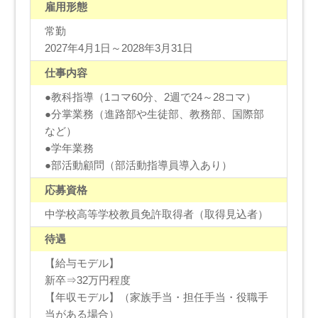
雇用形態
常勤
2027年4月1日～2028年3月31日
仕事内容
●教科指導（1コマ60分、2週で24～28コマ）
●分掌業務（進路部や生徒部、教務部、国際部
など）
●学年業務
●部活動顧問（部活動指導員導入あり）
応募資格
中学校高等学校教員免許取得者（取得見込者）
待遇
【給与モデル】
新卒⇒32万円程度
【年収モデル】（家族手当・担任手当・役職手
当がある場合）