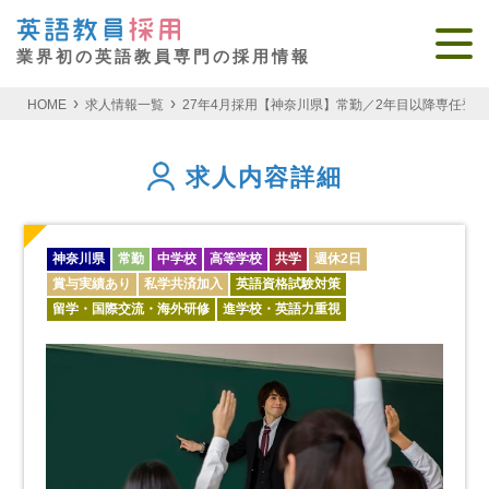
業界初の英語教員専門の採用情報
HOME
求人情報一覧
27年4月採用【神奈川県】常勤／2年目以降専任登用
求人内容詳細
神奈川県
常勤
中学校
高等学校
共学
週休2日
賞与実績あり
私学共済加入
英語資格試験対策
留学・国際交流・海外研修
進学校・英語力重視