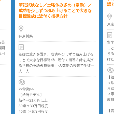
語
筆記試験なし／土曜休み多め（常勤）／
成功を少しずつ積み上げることで大きな
目標達成に近付く指導方針
東
神奈川県
る英
留
語圏
こ
採用
き
基礎に重きを置き、成功を少しずつ積み上げる
けた
ことで大きな目標達成に近付く指導方針を掲げ
る学校の英語教員採用 小人数制の授業で生徒一
人一人･･･
【
＜
月給
<<常勤>>
＜
【給与モデル】
教
新卒⇒21万円以上
30歳⇒30万円程度
【
40歳⇒45万円程度