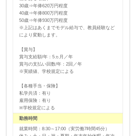
30歳⇒年俸620万円程度
40歳⇒年俸800万円程度
50歳⇒年俸930万円程度
※上記はあくまでモデル給与で、教員経験など
により変動します。
【賞与】
賞与支給額/年：5ヵ月／年
賞与の支払い回数/年：2回／年
※実績値、学校規定による
【各種手当・保険】
私学共済：有り
雇用保険：有り
※学校規定による
勤務時間
就業時間：8:30～17:00（実労働7時間45分）
休み：土・日・祝・夏期・年末年始休暇・年次