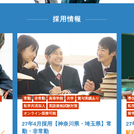
採用情報
り
常勤
非常勤
高等学校
共学
賞与実績あり
専
私学共済加入
英語資格試験対策
私
オンライン面接可能
留
27年4月採用【神奈川県・埼玉県】常
2
勤・非常勤
）／
駅