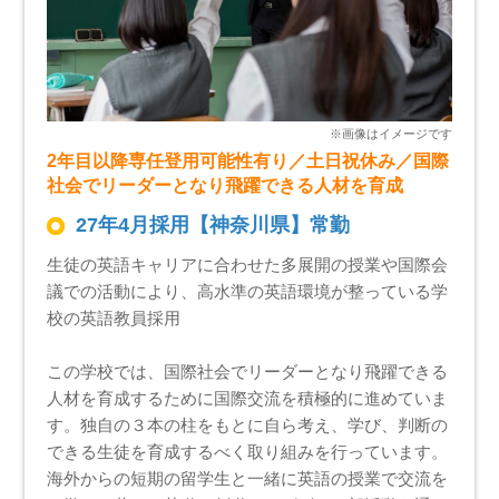
2年目以降専任登用可能性有り／土日祝休み／国際
社会でリーダーとなり飛躍できる人材を育成
27年4月採用【神奈川県】常勤
生徒の英語キャリアに合わせた多展開の授業や国際会
議での活動により、高水準の英語環境が整っている学
校の英語教員採用
この学校では、国際社会でリーダーとなり飛躍できる
人材を育成するために国際交流を積極的に進めていま
す。独自の３本の柱をもとに自ら考え、学び、判断の
できる生徒を育成するべく取り組みを行っています。
海外からの短期の留学生と一緒に英語の授業で交流を