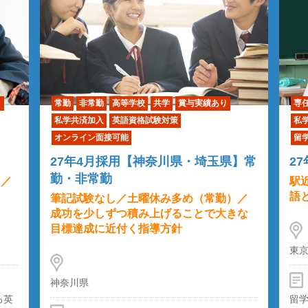
り
常勤
非常勤
高等学校
共学
賞与実績あり
専
私学共済加入
英語資格試験対策
私
オンライン面接可能
留
27年4月採用【神奈川県・埼玉県】常
2
勤・非常勤
）／
駅
語
筆記試験なし／土曜休み多め（常勤）／
成功を少しずつ積み上げることで大きな
目標達成に近付く指導方針
東
神奈川県
る英
留