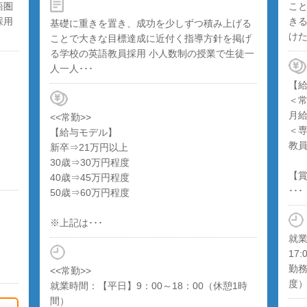
語圏
こ
採用
き
基礎に重きを置き、成功を少しずつ積み上げる
けた
ことで大きな目標達成に近付く指導方針を掲げ
る学校の英語教員採用 小人数制の授業で生徒一
人一人･･･
【
＜
月給
<<常勤>>
＜
【給与モデル】
教
新卒⇒21万円以上
30歳⇒30万円程度
【
40歳⇒45万円程度
･･･
50歳⇒60万円程度
※上記は･･･
就業
17:
勤務
<<常勤>>
度
就業時間：【平日】9：00～18：00（休憩1時
間）