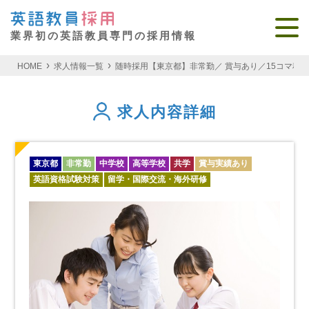
業界初の英語教員専門の採用情報
HOME
求人情報一覧
随時採用【東京都】非常勤／ 賞与あり／15コマ程度
求人内容詳細
東京都
非常勤
中学校
高等学校
共学
賞与実績あり
英語資格試験対策
留学・国際交流・海外研修