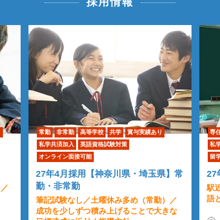
採用情報
共学
賞与実績あり
専任
常勤
中学校
高等学校
共学
賞与
試験対策
私学共済加入
英語資格試験対策
留学・国際交流・海外研修
最寄り駅から1
神奈川県・埼玉県】常
27年4月採用【東京都】専任
駅近／複数名採用予定／将来に向
語と実生活の英語を同時に学べる
休み多め（常勤）／
上げることで大きな