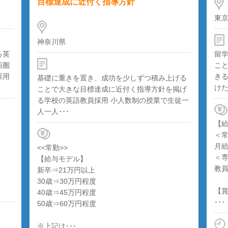
導方針
東京都
留学先で在籍コースに合わせた研修を
こと、また日常で世界との繋がりを強
きるプログラムを多数経験することで
功を少しずつ積み上げる
けた英語と実生･･･
に近付く指導方針を掲げ
 小人数制の授業で生徒一
【給与モデル】
＜常勤＞
月給 255,200円 ※年収：3,062,4
＜専任＞
教員経験などにより変動
【賞与】
･･･