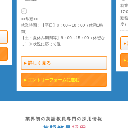
就業時間：月～金 8:00～18:00 土 8
17:00
勤務曜日・休み：日祝・平日1日（月に2
度）
0～18：00（休憩1時
：00～15：00（休憩な
詳しく見る
･･
エントリーフォームに進む
ムに進む
業界初の英語教員専門の採用情報