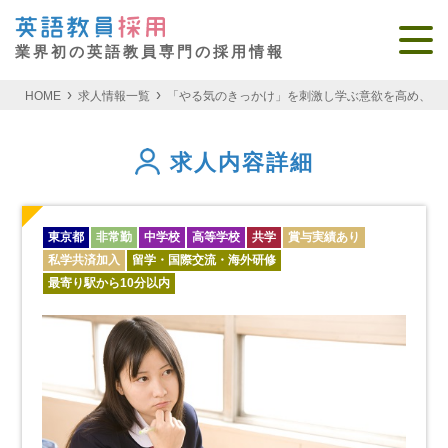
業界初の英語教員専門の採用情報
HOME
求人情報一覧
「やる気のきっかけ」を刺激し学ぶ意欲を高め、「自
求人内容詳細
東京都
非常勤
中学校
高等学校
共学
賞与実績あり
私学共済加入
留学・国際交流・海外研修
最寄り駅から10分以内