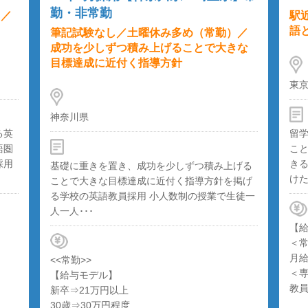
勤・非常勤
）／
駅
語
筆記試験なし／土曜休み多め（常勤）／
成功を少しずつ積み上げることで大きな
目標達成に近付く指導方針
東
神奈川県
る英
留
語圏
こ
採用
き
基礎に重きを置き、成功を少しずつ積み上げる
けた
ことで大きな目標達成に近付く指導方針を掲げ
る学校の英語教員採用 小人数制の授業で生徒一
人一人･･･
【
＜
月給
<<常勤>>
＜
【給与モデル】
教
新卒⇒21万円以上
30歳⇒30万円程度