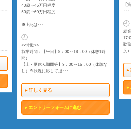
【
40歳⇒45万円程度
･･･
50歳⇒60万円程度
※上記は･･･
就業
17:
勤務
<<常勤>>
度
就業時間：【平日】9：00～18：00（休憩1時
間）
【土・夏休み期間等】9：00～15：00（休憩な
し）※状況に応じて退･･･
詳しく見る
エントリーフォームに進む