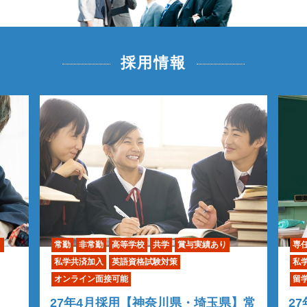
採用情報
り
常勤
非常勤
高等学校
共学
賞与実績あり
専
私学共済加入
英語資格試験対策
私
オンライン面接可能
留
27年4月採用【神奈川県・埼玉県】常
2