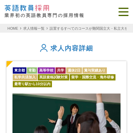
業界初の英語教員専門の採用情報
HOME
求人情報一覧
設置するすべてのコースが難関国立大・私立大を目標
求人内容詳細
東京都
常勤
高等学校
共学
週休2日
賞与実績あり
私学共済加入
英語資格試験対策
留学・国際交流・海外研修
最寄り駅から10分以内