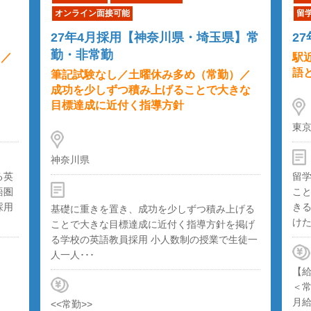
オンライン面接可能
留
27年4月採用【神奈川県・埼玉県】常
2
勤・非常勤
）／
駅
語
筆記試験なし／土曜休み多め（常勤）／
成功を少しずつ積み上げることで大きな
目標達成に近付く指導方針
東
神奈川県
る英
留
語圏
こ
採用
き
基礎に重きを置き、成功を少しずつ積み上げる
けた
ことで大きな目標達成に近付く指導方針を掲げ
る学校の英語教員採用 小人数制の授業で生徒一
人一人･･･
【
＜
月給
<<常勤>>