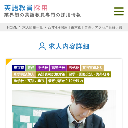
業界初の英語教員専門の採用情報
HOME
求人情報一覧
27年4月採用【東京都】専任／アクセス良好／週休
求人内容詳細
東京都
専任
中学校
高等学校
男子校
賞与実績あり
私学共済加入
英語資格試験対策
留学・国際交流・海外研修
進学校・英語力重視
最寄り駅から10分以内