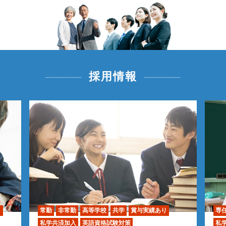
採用情報
り
常勤
非常勤
高等学校
共学
賞与実績あり
専
私学共済加入
英語資格試験対策
私