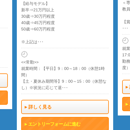
＜
【給与モデル】
教
新卒⇒21万円以上
30歳⇒30万円程度
【
40歳⇒45万円程度
･･･
50歳⇒60万円程度
※上記は･･･
就業
17:
勤務
<<常勤>>
度
就業時間：【平日】9：00～18：00（休憩1時
間）
【土・夏休み期間等】9：00～15：00（休憩な
し）※状況に応じて退･･･
詳しく見る
エントリーフォームに進む