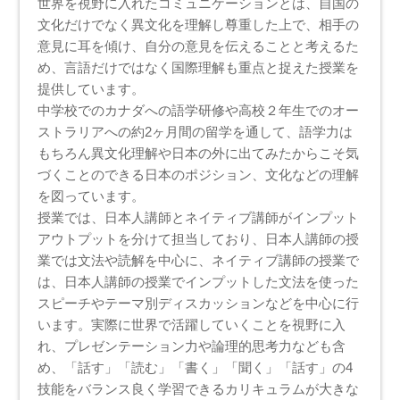
世界を視野に入れたコミュニケーションとは、自国の
文化だけでなく異文化を理解し尊重した上で、相手の
意見に耳を傾け、自分の意見を伝えることと考えるた
め、言語だけではなく国際理解も重点と捉えた授業を
提供しています。
中学校でのカナダへの語学研修や高校２年生でのオー
ストラリアへの約2ヶ月間の留学を通して、語学力は
もちろん異文化理解や日本の外に出てみたからこそ気
づくことのできる日本のポジション、文化などの理解
を図っています。
授業では、日本人講師とネイティブ講師がインプット
アウトプットを分けて担当しており、日本人講師の授
業では文法や読解を中心に、ネイティブ講師の授業で
は、日本人講師の授業でインプットした文法を使った
スピーチやテーマ別ディスカッションなどを中心に行
います。実際に世界で活躍していくことを視野に入
れ、プレゼンテーション力や論理的思考力なども含
め、「話す」「読む」「書く」「聞く」「話す」の4
技能をバランス良く学習できるカリキュラムが大きな