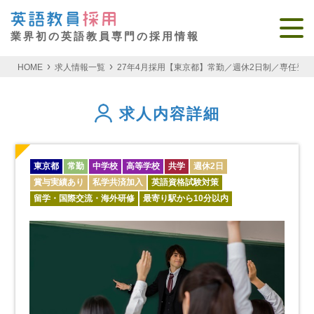
業界初の英語教員専門の採用情報
HOME
求人情報一覧
27年4月採用【東京都】常勤／週休2日制／専任登用
求人内容詳細
東京都
常勤
中学校
高等学校
共学
週休2日
賞与実績あり
私学共済加入
英語資格試験対策
留学・国際交流・海外研修
最寄り駅から10分以内