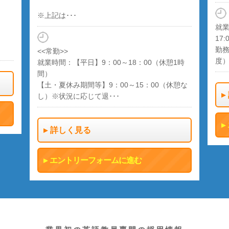
※上記は･･･
就業
17:
勤務
<<常勤>>
度
就業時間：【平日】9：00～18：00（休憩1時
間）
【土・夏休み期間等】9：00～15：00（休憩な
し）※状況に応じて退･･･
詳しく見る
エントリーフォームに進む