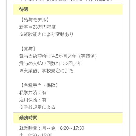
待遇
【給与モデル】
新卒⇒23万円程度
※経験能力により変動あり
【賞与】
賞与支給額/年：4.5か月／年（実績値）
賞与の支払い回数/年：2回／年
※実績値、学校規定による
【各種手当・保険】
私学共済：有
雇用保険：有
※学校規定による
勤務時間
就業時間：月～金 8:20～17:30
土 8:20～15:00