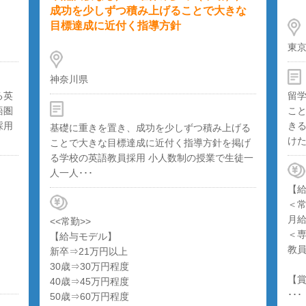
成功を少しずつ積み上げることで大きな
目標達成に近付く指導方針
東
神奈川県
る英
留
語圏
こ
採用
き
基礎に重きを置き、成功を少しずつ積み上げる
けた
ことで大きな目標達成に近付く指導方針を掲げ
る学校の英語教員採用 小人数制の授業で生徒一
人一人･･･
【
＜
月給
<<常勤>>
＜
【給与モデル】
教
新卒⇒21万円以上
30歳⇒30万円程度
【
40歳⇒45万円程度
･･･
50歳⇒60万円程度