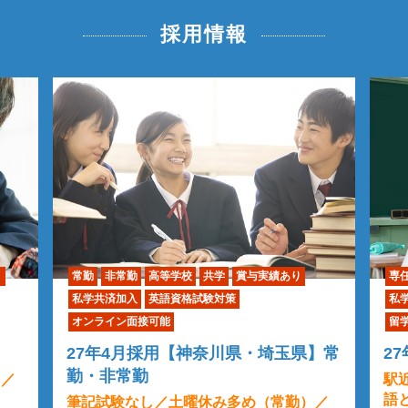
採用情報
り
常勤
非常勤
高等学校
共学
賞与実績あり
専
私学共済加入
英語資格試験対策
私
オンライン面接可能
留
27年4月採用【神奈川県・埼玉県】常
2
勤・非常勤
）／
駅
語
筆記試験なし／土曜休み多め（常勤）／