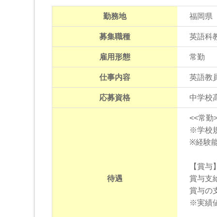
勤務地
福岡県
募集職種
英語科
雇用形態
常勤
仕事内容
英語教
応募資格
中学校
<<常勤>
※学校
※経験
【賞与
待遇
賞与支
賞与の
※実績