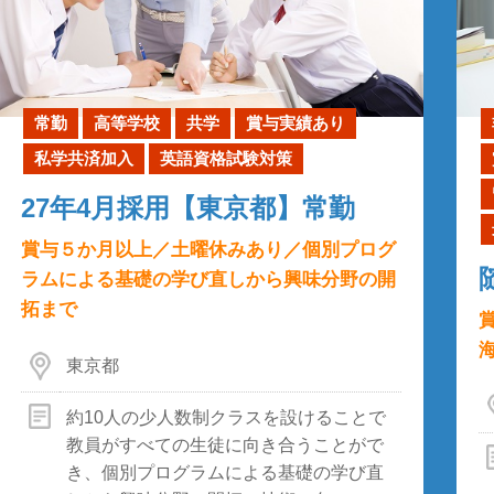
常勤
高等学校
共学
賞与実績あり
私学共済加入
英語資格試験対策
27年4月採用【東京都】常勤
賞与５か月以上／土曜休みあり／個別プログ
ラムによる基礎の学び直しから興味分野の開
拓まで
東京都
約10人の少人数制クラスを設けることで
教員がすべての生徒に向き合うことがで
き、個別プログラムによる基礎の学び直