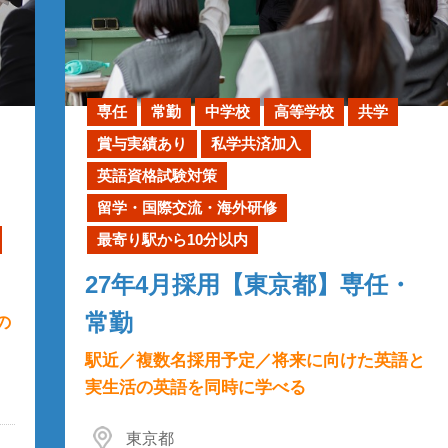
専任
常勤
中学校
高等学校
共学
賞与実績あり
私学共済加入
英語資格試験対策
留学・国際交流・海外研修
最寄り駅から10分以内
27年4月採用【東京都】専任・
常勤
の
駅近／複数名採用予定／将来に向けた英語と
実生活の英語を同時に学べる
東京都