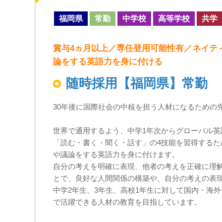
福岡県
常勤
中学校
高等学校
共学
賞与4ヵ月以上／専任登用可能性有／ネイテ
論をする英語力を身に付ける
随時採用【福岡県】常勤
30年後に国際社会の中核を担う人材になるための
世界で通用するよう、中学1年次からグローバル英
「読む・書く・聞く・話す」の4技能を習得する
や議論をする英語力を身に付けます。
自分の考えを明確に表現、他者の考えを正確に理
とで、良好な人間関係の構築や、自分の考えの表
中学2年生、3年生、高校1年生に対して国内・海
で活躍できる人材の教育を目指しています。