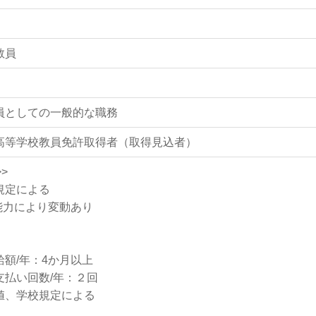
教員
員としての一般的な職務
高等学校教員免許取得者（取得見込者）
>
規定による
能力により変動あり
】
給額/年：4か月以上
支払い回数/年：２回
値、学校規定による