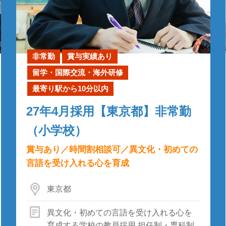
非常勤
賞与実績あり
留学・国際交流・海外研修
最寄り駅から10分以内
27年4月採用【東京都】非常勤
（小学校）
賞与あり／時間割相談可／異文化・初めての
言語を受け入れる心を育成
東京都
異文化・初めての言語を受け入れる心を
育成する学校の教員採用 担任制・専科制