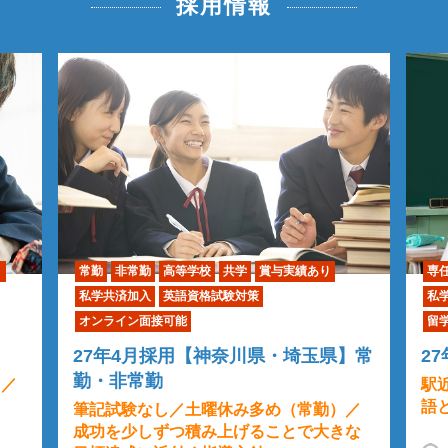
採用情報
り
常勤
非常勤
高等学校
共学
賞与実績あり
専
私学共済加入
英語資格試験対策
私
オンライン面接可能
留
27年4月採用【神奈川県・埼玉県】常
2
勤・非常勤
）／
駅
語
筆記試験なし／土曜休み多め（常勤）／
成功を少しずつ積み上げることで大きな