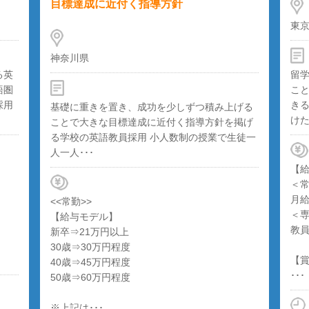
目標達成に近付く指導方針
東
神奈川県
る英
留
語圏
こ
採用
き
基礎に重きを置き、成功を少しずつ積み上げる
けた
ことで大きな目標達成に近付く指導方針を掲げ
る学校の英語教員採用 小人数制の授業で生徒一
人一人･･･
【
＜
月給
<<常勤>>
＜
【給与モデル】
教
新卒⇒21万円以上
30歳⇒30万円程度
【
40歳⇒45万円程度
･･･
50歳⇒60万円程度
※上記は･･･