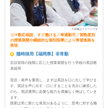
コマ数応相談、すぐ働ける／車通勤可／習熟度別
の授業展開や継続的な個別指導により希望進路を
実現
随時採用【福岡県】非常勤
言語習得の段階に応じた授業展開を行う学校の英語教
員採用
音読・発声を重視し、まずは英語を口に出して学びま
す。英語を声に出す・口にすることを充分に練習した
のち、英語運用に必要な能力を満遍なく伸ばしていき
ます。
授業は常に新たな発見があるように、思考に対する働