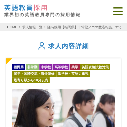
業界初の英語教員専門の採用情報
HOME
求人情報一覧
随時採用【福岡県】非常勤／コマ数応相談、すぐ働け
求人内容詳細
福岡県
非常勤
中学校
高等学校
共学
英語資格試験対策
留学・国際交流・海外研修
進学校・英語力重視
最寄り駅から10分以内