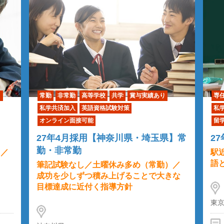
り
常勤
非常勤
高等学校
共学
賞与実績あり
専
私学共済加入
英語資格試験対策
私
オンライン面接可能
留
27年4月採用【神奈川県・埼玉県】常
2
勤・非常勤
）／
駅
語
筆記試験なし／土曜休み多め（常勤）／
成功を少しずつ積み上げることで大きな
目標達成に近付く指導方針
東