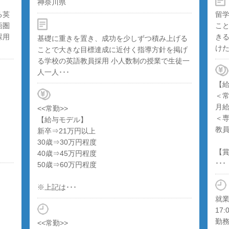
神奈川県
る英
留
語圏
こ
採用
き
基礎に重きを置き、成功を少しずつ積み上げる
けた
ことで大きな目標達成に近付く指導方針を掲げ
る学校の英語教員採用 小人数制の授業で生徒一
人一人･･･
【
＜
月給
<<常勤>>
＜
【給与モデル】
教
新卒⇒21万円以上
30歳⇒30万円程度
【
40歳⇒45万円程度
･･･
50歳⇒60万円程度
※上記は･･･
就業
17:
勤務
<<常勤>>