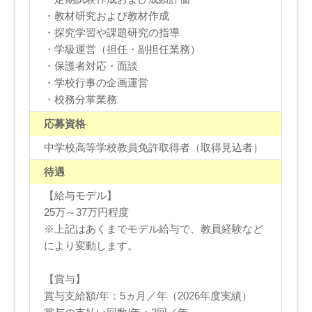
・教材研究および教材作成
・探究学習や課題研究の指導
・学級運営（担任・副担任業務）
・保護者対応・面談
・学校行事の企画運営
・校務分掌業務
応募資格
中学校高等学校教員免許取得者（取得見込者）
待遇
【給与モデル】
25万～37万円程度
※上記はあくまでモデル給与で、教員経験など
により変動します。
【賞与】
賞与支給額/年：5ヵ月／年（2026年度実績）