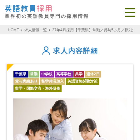
業界初の英語教員専門の採用情報
HOME
求人情報一覧
27年4月採用【千葉県】常勤／賞与5ヵ月／原則土日
求人内容詳細
千葉県
常勤
中学校
高等学校
共学
週休2日
賞与実績あり
私学共済加入
英語資格試験対策
留学・国際交流・海外研修