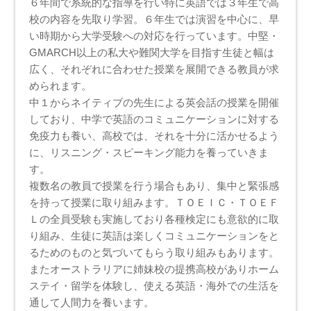
６年間で系統的な指導を行い特に英語では３年生で高
校の内容を先取り学習。６年生では演習を中心に、早
い時期から大学受験への対応を行っています。中堅・
GMARCH以上の私大や難関大学を目指す生徒と幅は
広く、それぞれに合わせた授業を展開できる教員が求
められます。
中１からネイティブの先生による英会話の授業を開催
しており、中学で英語のコミュニケーションに対する
免疫力も養い、高校では、それを十分に活かせるよう
に、リスニング・スピーキング能力を養っていきま
す。
複数名の教員で授業を行う場合もあり、集中と緊張感
を持って授業に取り組みます。ＴＯＥＩＣ・ＴＯＥＦ
Ｌの全員受験も実施しており各種検定にも意欲的に取
り組み、生徒に英語は楽しくコミュニケーションをと
るためのものと気づいてもらう取り組みもあります。
またオーストラリアに姉妹校の提携高校がありホーム
ステイ・留学を体験し、使える英語・海外での生活を
通して人間力を養います。