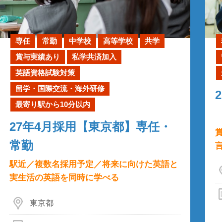
専任
常勤
中学校
高等学校
共学
賞与実績あり
私学共済加入
英語資格試験対策
留学・国際交流・海外研修
最寄り駅から10分以内
27年4月採用【東京都】専任・
常勤
駅近／複数名採用予定／将来に向けた英語と
実生活の英語を同時に学べる
東京都