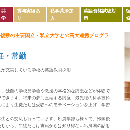
共
賞与実績あ
私学共済加
英語資格試験対
学
り
入
策
定／複数の主要国立・私立大学との高大連携プログラ
任・常勤
ムが充実している学校の英語教員採用
し、独自の学校見学会や教授の本格的な講義などが体験で
ができます。将来の夢に直結する講座、最先端の科学技術
れにより生徒たちは受験へのモチベーションを上げ、学習
学生との交流も行っています。所属学部も様々で、帰国後
たちから、生徒たちは書籍からは知り得ない出身国の話を