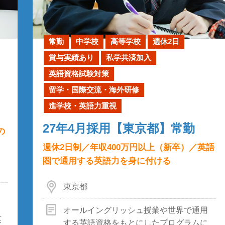
常勤
中学校
高等学校
週休2日
賞与実績あり
私学共済加入
英語資格試験対策
留学・国際交流・海外研修
進学校・英語力重視
27年4月採用【東京都】常勤
の
週休2日制／年収400万円以上（新卒）／英語
圏で通用する英語力を身に付ける
東京都
オールイングリッシュ授業や世界で通用
英
する英語資格をもとにしたプログラムに