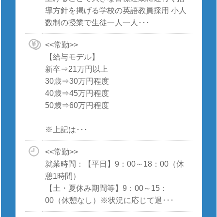
導方針を掲げる学校の英語教員採用 小人
数制の授業で生徒一人一人･･･
<<常勤>>
【給与モデル】
新卒⇒21万円以上
30歳⇒30万円程度
40歳⇒45万円程度
50歳⇒60万円程度
※上記は･･･
<<常勤>>
就業時間：【平日】9：00～18：00（休
憩1時間）
【土・夏休み期間等】9：00～15：
00（休憩なし）※状況に応じて退･･･