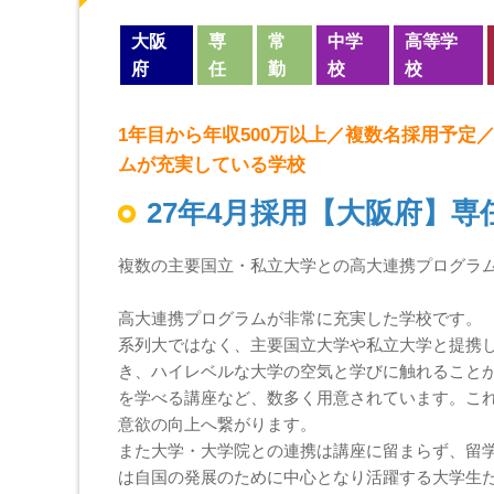
大阪
専
常
中学
高等学
府
任
勤
校
校
1年目から年収500万以上／複数名採用予
ムが充実している学校
27年4月採用【大阪府】専
複数の主要国立・私立大学との高大連携プログラ
高大連携プログラムが非常に充実した学校です。
系列大ではなく、主要国立大学や私立大学と提携
き、ハイレベルな大学の空気と学びに触れること
を学べる講座など、数多く用意されています。こ
意欲の向上へ繋がります。
また大学・大学院との連携は講座に留まらず、留
は自国の発展のために中心となり活躍する大学生