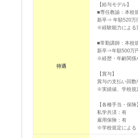
【給与モデル】
■専任教諭：本校
新卒⇒ 年額5
※経験能力による
■常勤講師：本校
新卒⇒年額500万
※経歴・年齢関係
待遇
【賞与】
賞与の支払い回数/
※実績値、学校規
【各種手当・保険
私学共済：有
雇用保険：有
※学校規定による