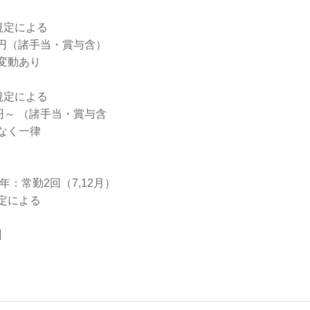
規定による
20万円（諸手当・賞与含）
変動あり
規定による
円～ （諸手当・賞与含
なく一律
年：常勤2回（7,12月）
定による
】