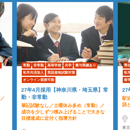
り
常勤
非常勤
高等学校
共学
賞与実績あり
専
私学共済加入
英語資格試験対策
私
オンライン面接可能
留
27年4月採用【神奈川県・埼玉県】常
2
勤・非常勤
）／
駅
語
筆記試験なし／土曜休み多め（常勤）／
成功を少しずつ積み上げることで大きな
目標達成に近付く指導方針
東