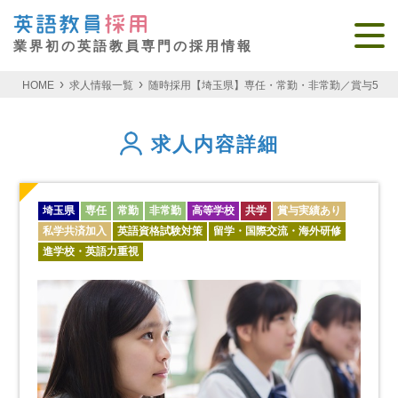
業界初の英語教員専門の採用情報
HOME
求人情報一覧
随時採用【埼玉県】専任・常勤・非常勤／賞与5ヵ月
求人内容詳細
埼玉県
専任
常勤
非常勤
高等学校
共学
賞与実績あり
私学共済加入
英語資格試験対策
留学・国際交流・海外研修
進学校・英語力重視