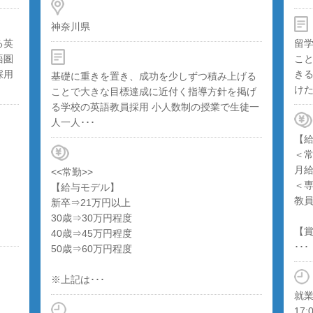
神奈川県
る英
留
語圏
こ
採用
き
基礎に重きを置き、成功を少しずつ積み上げる
けた
ことで大きな目標達成に近付く指導方針を掲げ
る学校の英語教員採用 小人数制の授業で生徒一
人一人･･･
【
＜
月給
<<常勤>>
＜
【給与モデル】
教
新卒⇒21万円以上
30歳⇒30万円程度
【
40歳⇒45万円程度
･･･
50歳⇒60万円程度
※上記は･･･
就業
17: