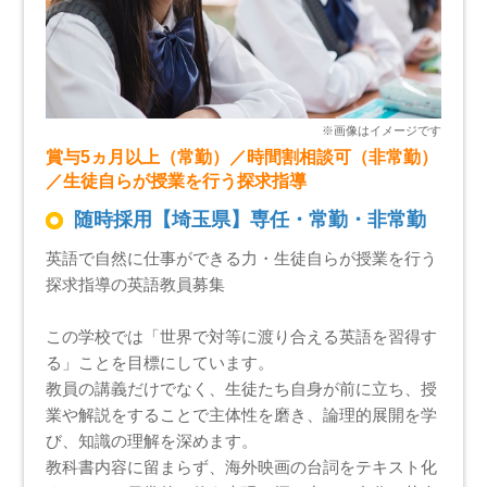
賞与5ヵ月以上（常勤）／時間割相談可（非常勤）
／生徒自らが授業を行う探求指導
随時採用【埼玉県】専任・常勤・非常勤
英語で自然に仕事ができる力・生徒自らが授業を行う
探求指導の英語教員募集
この学校では「世界で対等に渡り合える英語を習得す
る」ことを目標にしています。
教員の講義だけでなく、生徒たち自身が前に立ち、授
業や解説をすることで主体性を磨き、論理的展開を学
び、知識の理解を深めます。
教科書内容に留まらず、海外映画の台詞をテキスト化