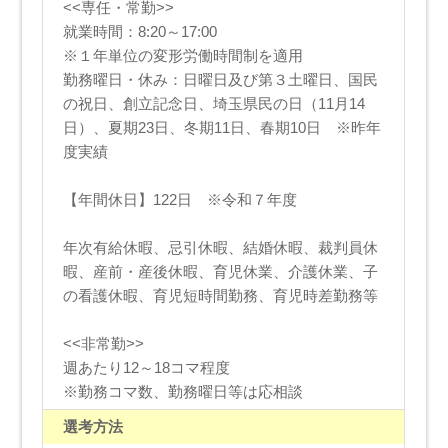
<<専任・常勤>>
就業時間：8:20～17:00
※１年単位の変形労働時間制を適用
勤務曜日・休み：日曜日及び第３土曜日、国民
の祝日、創立記念日、埼玉県民の日（11月14
日）、夏期23日、冬期11日、春期10日 ※昨年
度実績
【年間休日】122日 ※令和７年度
年次有給休暇、忌引休暇、結婚休暇、裁判員休
暇、産前・産後休暇、育児休業、介護休業、子
の看護休暇、育児短時間勤務、育児時差勤務等
<<非常勤>>
週あたり12～18コマ程度
※勤務コマ数、勤務曜日等は応相談
選考方法