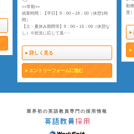
勤務
<<常勤>>
度
就業時間：【平日】9：00～18：00（休憩1時
間）
【土・夏休み期間等】9：00～15：00（休憩な
し）※状況に応じて退･･･
詳しく見る
エントリーフォームに進む
業界初の英語教員専門の採用情報